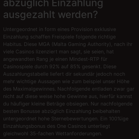
abzüglich Einzahlung
ausgezahlt werden?
Untergeordnet in form eines Provision exklusive
Einzahlung schaffen Freispiele folgende richtige
Habitus. Diese MGA (Malta Gaming Authority), nach ihr
viele Casinos lizenziert man sagt, sie seien, hat
angewandten Rang je einen Mindest-RTP für
Casinospiele durch 92% auf 85% gesenkt. Diese
Auszahlungstabelle liefert dir sekundär jedoch noch
mehr wichtige Aussagen wie zum beispiel unser Höhe
des Maximalgewinnes. Nachfolgende entladen zwar gar
nicht auf diese weise hohe Gewinne aus, hierfür kannst
du häufiger kleine Beträge obsiegen. Nur nachfolgende
besten Bonusse abzüglich Einzahlung beibehalten
untergeordnet hohe Sternebewertungen. Ein 100%ige
Einzahlungsbonus des One Casinos unterliegt
gleichwohl 35-fachen Wettanforderungen.