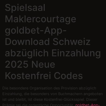
Spielsaal
Maklercourtage
goldbet-App-
Download Schweiz
abzüglich Einzahlung
2025 Neue
Kostenfrei Codes
Die besondere Organisation des Provision abzüglich
Einzahlung, die besonders von Buchmachern angeboten
ist und bleibt, ist diese Kostenfrei-Glücksspiel. Dieser
Prämie sei die ordentliche Opportunität,
goldbet-App-