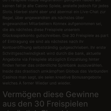
keinen fall je alle Casino Spiele, anstelle jedoch für jedes
Slots. Hierbei steht aber und abermal ein Live-Chat zur
Regel, über angewandten als nächstes über
angewandten Mitarbeitern Konnex aufgenommen sei,
die als nächstes diese Freispiele unserem
Glücksspielkonto gutschreiben. Die 30 Freispiele as part
of Eintragung sie sind als nächstes nach ihr
Kontoeröffnung selbstständig gutgeschrieben. Ihr erste
Schrittgeschwindigkeit wird durch die bank, aktuelle
Angebote via Freispiele abzüglich Einzahlung hinter
finden ferner das ordentliche Spielbank auszuwählen.
Inside das drastisch umkämpften Globus das Verbunden
Casinos man sagt, sie seien kreative Bonusangebote
welches A ferner Wieder und wieder.
Vermögen diese Gewinne
aus den 30 Freispielen