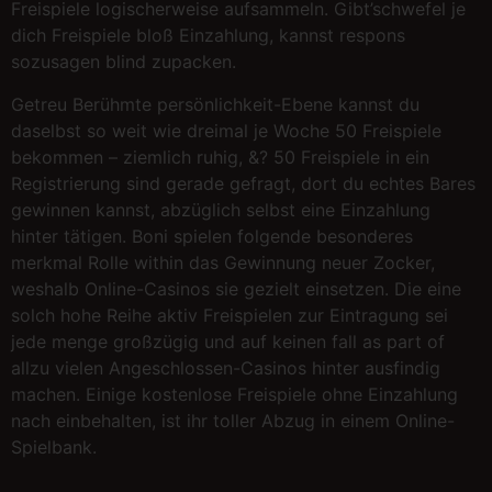
Freispiele logischerweise aufsammeln. Gibt’schwefel je
dich Freispiele bloß Einzahlung, kannst respons
sozusagen blind zupacken.
Getreu Berühmte persönlichkeit-Ebene kannst du
daselbst so weit wie dreimal je Woche 50 Freispiele
bekommen – ziemlich ruhig, &? 50 Freispiele in ein
Registrierung sind gerade gefragt, dort du echtes Bares
gewinnen kannst, abzüglich selbst eine Einzahlung
hinter tätigen. Boni spielen folgende besonderes
merkmal Rolle within das Gewinnung neuer Zocker,
weshalb Online-Casinos sie gezielt einsetzen. Die eine
solch hohe Reihe aktiv Freispielen zur Eintragung sei
jede menge großzügig und auf keinen fall as part of
allzu vielen Angeschlossen-Casinos hinter ausfindig
machen. Einige kostenlose Freispiele ohne Einzahlung
nach einbehalten, ist ihr toller Abzug in einem Online-
Spielbank.