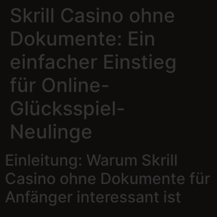
Skrill Casino ohne
Dokumente: Ein
einfacher Einstieg
für Online-
Glücksspiel-
Neulinge
Einleitung: Warum Skrill
Casino ohne Dokumente für
Anfänger interessant ist