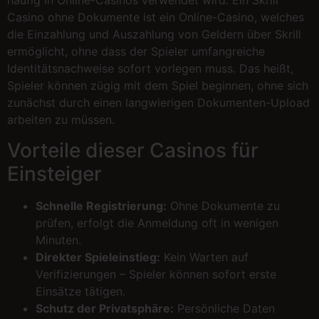
häufig in Online-Casinos verwendet wird. Ein Skrill
Casino ohne Dokumente ist ein Online-Casino, welches
die Einzahlung und Auszahlung von Geldern über Skrill
ermöglicht, ohne dass der Spieler umfangreiche
Identitätsnachweise sofort vorlegen muss. Das heißt,
Spieler können zügig mit dem Spiel beginnen, ohne sich
zunächst durch einen langwierigen Dokumenten-Upload
arbeiten zu müssen.
Vorteile dieser Casinos für
Einsteiger
Schnelle Registrierung:
Ohne Dokumente zu
prüfen, erfolgt die Anmeldung oft in wenigen
Minuten.
Direkter Spieleinstieg:
Kein Warten auf
Verifizierungen – Spieler können sofort erste
Einsätze tätigen.
Schutz der Privatsphäre:
Persönliche Daten