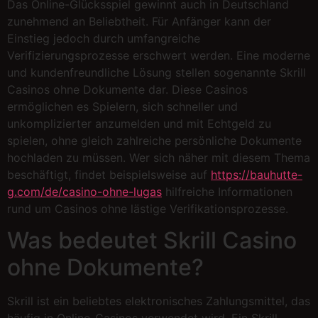
Das Online-Glücksspiel gewinnt auch in Deutschland
zunehmend an Beliebtheit. Für Anfänger kann der
Einstieg jedoch durch umfangreiche
Verifizierungsprozesse erschwert werden. Eine moderne
und kundenfreundliche Lösung stellen sogenannte Skrill
Casinos ohne Dokumente dar. Diese Casinos
ermöglichen es Spielern, sich schneller und
unkomplizierter anzumelden und mit Echtgeld zu
spielen, ohne gleich zahlreiche persönliche Dokumente
hochladen zu müssen. Wer sich näher mit diesem Thema
beschäftigt, findet beispielsweise auf
https://bauhutte-
g.com/de/casino-ohne-lugas
hilfreiche Informationen
rund um Casinos ohne lästige Verifikationsprozesse.
Was bedeutet Skrill Casino
ohne Dokumente?
Skrill ist ein beliebtes elektronisches Zahlungsmittel, das