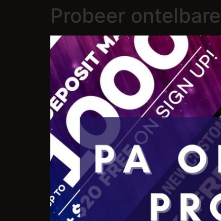
Probeer ontelbare