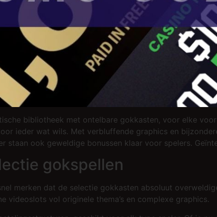
ntische bibliotheek met ontelbare gokkasten, voor elke voo
 voor ieder wat wils. Met verbluffende graphics en bijzonder
er staan ook geweldige bonussen klaar voor spelers. Geïnt
lectie gokspellen
snel merken dat de selectie gokkasten absoluut overweldigen
ne videoslots vol originele thema’s en complexe graphics.