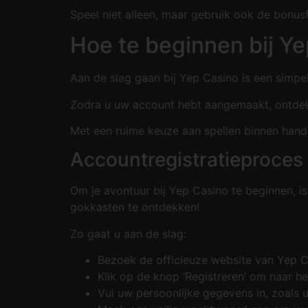
Speel niet alleen, maar gebruik ook de bonu
Hoe te beginnen bij Y
Aan de slag gaan bij Yep Casino is een simpe
Zodra u uw account hebt aangemaakt, ontdekt
Met een ruime keuze aan spellen binnen handb
Accountregistratieproces
Om je avontuur bij Yep Casino te beginnen, is
gokkasten te ontdekken!
Zo gaat u aan de slag:
Bezoek de officieuze website van Yep C
Klik op de knop ‘Registreren’ om naar h
Vul uw persoonlijke gegevens in, zoals