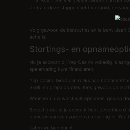
Maak een veilig wachtwoord aan om uw
Zodra u deze stappen hebt voltooid, ontvangt
Volg gewoon de instructies en je bent klaar
actie is!
Stortings- en opnameopti
Nu je account bij Yep Casino volledig is aan
spelervaring kunt financieren.
Yep Casino biedt een reeks aan betaalmethod
Skrill, en prepaidopties. Kies gewoon de meth
Wanneer u uw winst wilt opnemen, gelden do
Bevestig dat je je account hebt geverifieerd
genieten van een zorgeloze ervaring bij Yep 
Laten we beginnen!