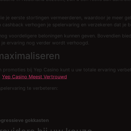
ie je eerste stortingen vermeerderen, waardoor je meer gel
n cashback verhogen je spelervaring en verzekeren dat je be
e nog voordeligere beloningen kunnen geven. Bovendien bie
 je ervaring nog verder wordt verhoogd.
 maximaliseren
 promoties bij Yep Casino kunt u uw totale ervaring verbet
.
Yep Casino Meest Vertrouwd
spelervaring te verbeteren:
rogressieve gokkasten