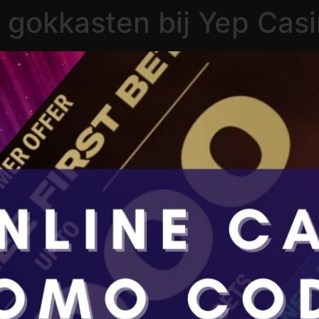
 gokkasten bij Yep Cas