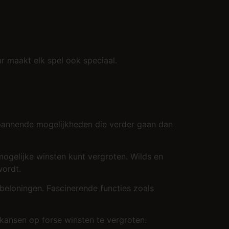
r maakt elk spel ook speciaal.
spannende mogelijkheden die verder gaan dan
mogelijke winsten kunt vergroten. Wilds en
wordt.
beloningen. Fascinerende functies zoals
kansen op forse winsten te vergroten.