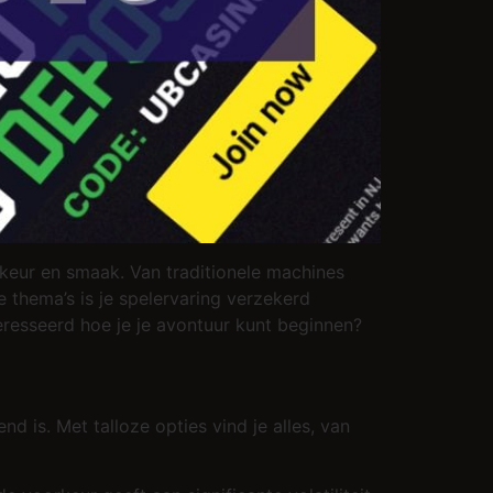
rkeur en smaak. Van traditionele machines
e thema’s is je spelervaring verzekerd
eresseerd hoe je je avontuur kunt beginnen?
d is. Met talloze opties vind je alles, van