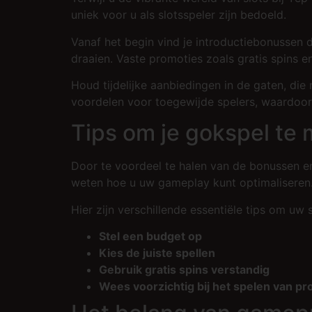
uniek voor u als slotsspeler zijn bedoeld.
Vanaf het begin vind je introductiebonussen d
draaien. Vaste promoties zoals gratis spins e
Houd tijdelijke aanbiedingen in de gaten, di
voordelen voor toegewijde spelers, waardoor
Tips om je gokspel te
Door te voordeel te halen van de bonussen en
weten hoe u uw gameplay kunt optimaliseren
Hier zijn verschillende essentiële tips om uw 
Stel een budget op
Kies de juiste spellen
Gebruik gratis spins verstandig
Wees voorzichtig bij het spelen van p