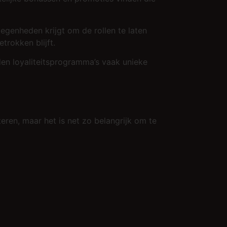
egenheden krijgt om de rollen te laten
trokken blijft.
den loyaliteitsprogramma’s vaak unieke
eren, maar het is net zo belangrijk om te