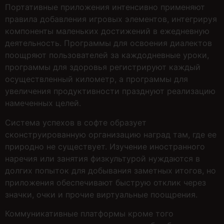
Портативные приложения интенсивно применяют
правила добавления игровых элементов, интегрируя
компоненты маленьких достижений в ежедневную
деятельность. Программы для освоения диалектов
поощряют пользователей за каждодневные уроки,
программы для здоровья регистрируют каждый
осуществленный километр, а программы для
увеличения продуктивности празднуют реализацию
намеченных целей.
Система успехов в софте образует
сконструированную организацию наград там, где ее
природно не существует. Изучение иностранного
наречия или занятия физкультурой нуждаются в
долгих попыток для добывания заметных итогов, но
приложения обеспечивают быструю отклик через
значки, очки и прочие виртуальные поощрения.
Коммуникативные платформы кроме того