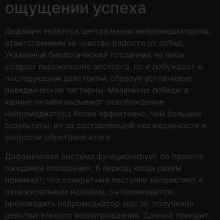
ощущении успеха
Дофамин является центральным нейромедиатором,
ответственным за чувство радости от побед.
Указанный биологический посланник не лишь
создает переживание восторга, но и побуждает к
последующим действиям, образуя устойчивые
поведенческие паттерны. Маленькие победы в
казино онлайн вызывают освобождение
нейромедиатора более эффективно, чем большие
результаты, из-за составляющей неожиданности и
скорости обретения итога.
Дофаминовая система функционирует по правилу
ожидания поощрения. В период когда разум
понимает, что конкретные поступки направляют к
положительным исходам, он принимается
производить нейромедиатор еще до получения
действительного вознаграждения. Данный принцип