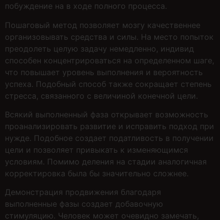
побуждение на в ходе полного процесса.
Пошаговый метод позволяет мозгу качественнее
организовывать средства и силы. На место попыток
преодолеть целую задачу немедленно, индивид
способен концентрироваться на определенном шаге,
что повышает уровень выполнения и вероятность
успеха. Подобный способ также сокращает степень
стресса, связанного с величиной конечной цели.
Всякий выполненный фаза открывает возможность
проанализировать развитие и исправить подход при
нужде. Подобное создает податливость в получении
цели и позволяет привыкать к изменяющимся
условиям. Помимо деления на стадии аналогичная
корректировка была бы значительно сложнее.
Демонстрация продвижения благодаря
выполненные фазы создает добавочную
стимуляцию. Человек может очевидно замечать,