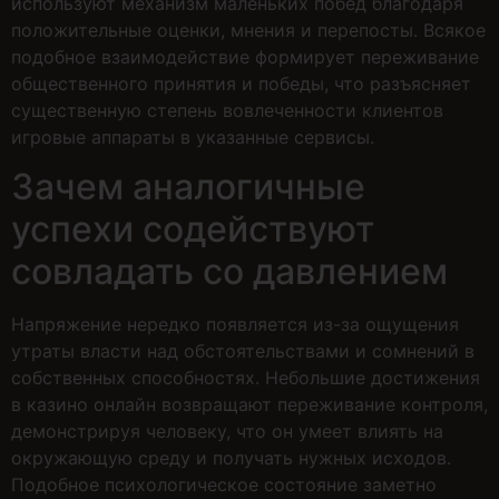
используют механизм маленьких побед благодаря
положительные оценки, мнения и перепосты. Всякое
подобное взаимодействие формирует переживание
общественного принятия и победы, что разъясняет
существенную степень вовлеченности клиентов
игровые аппараты в указанные сервисы.
Зачем аналогичные
успехи содействуют
совладать со давлением
Напряжение нередко появляется из-за ощущения
утраты власти над обстоятельствами и сомнений в
собственных способностях. Небольшие достижения
в казино онлайн возвращают переживание контроля,
демонстрируя человеку, что он умеет влиять на
окружающую среду и получать нужных исходов.
Подобное психологическое состояние заметно