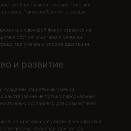
ростотой осознания течения. Человек
 провала. Такая особенность создает
время как ключевой фокус ставится на
ющимся обстоятельствам и склонен
реде, где умение к скорой адаптации
во и развитие
и создании социальных умений.
вершенствование не только персональных
 позитивную обстановку для совместного
ников, социальный энтузиазм фокусируется
ества понимают победы других как