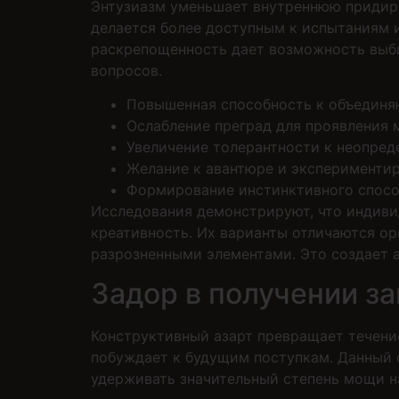
Энтузиазм уменьшает внутреннюю придирч
делается более доступным к испытаниям 
раскрепощенность дает возможность выб
вопросов.
Повышенная способность к объеди
Ослабление преград для проявления 
Увеличение толерантности к неопред
Желание к авантюре и эксперименти
Формирование инстинктивного спосо
Исследования демонстрируют, что индиви
креативность. Их варианты отличаются о
разрозненными элементами. Это создает 
Задор в получении з
Конструктивный азарт превращает течение
побуждает к будущим поступкам. Данный 
удерживать значительный степень мощи на