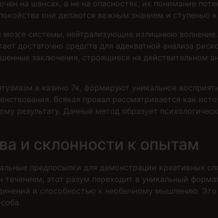
очен на шансах, а не на опасностях, их понимание по
покойства они делаются важным знанием и ступенью 
м мозге системы, нейтрализующие излишнюю волнение. 
етает достаточно средств для адекватной анализа риск
шенные заключения, строящиеся на действительном ана
узиазм в казино 7к, формируют уникальное восприятие
нствования. Всякая провал рассматривается как ист
ому результату. Данный метод образует психологичес
а и склонности к опытам
альные предпосылки для демонстрации креативных сп
ен течением, этот разум переходит в уникальный форм
инений и способностью к необычному мышлению. Это 
соба.