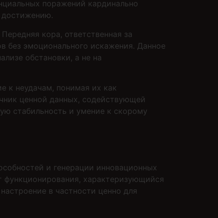
тенциальных поражений кардинально
к достижению.
Передняя кора, ответственная за
ов без эмоционального искажения. Данное
лизе обстановки, а не на
 к неудачам, понимая их как
очник ценной данных, содействующей
кую стабильность и умение к скорому
особностей и генерации инновационных
ат функционирования, характеризующийся
настроение в частности ценно для