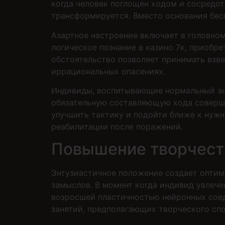
когда человек поглощен ходом и сосредот
трансформируется. Вместо основания бес
Азартное настроение включает в головно
логическое познание в казино 7к, приобр
обстоятельство позволяет принимать взве
иррациональных опасениях.
Индивиды, воспитывающие нормальный энт
обязательную составляющую хода соверше
улучшить тактику и подойти ближе к нужн
реабилитации после поражений.
Повышение творчеств
Энтузиастичное положение создает оптим
замыслов. В момент когда индивид увлеч
возросшей пластичностью нейронных соед
занятий, предполагающих творческого спо