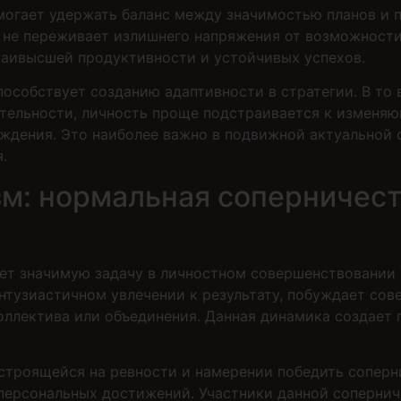
могает удержать баланс между значимостью планов и п
 не переживает излишнего напряжения от возможности
наивысшей продуктивности и устойчивых успехов.
особствует созданию адаптивности в стратегии. В то 
ятельности, личность проще подстраивается к изменя
ждения. Это наиболее важно в подвижной актуальной с
.
м: нормальная соперничест
ет значимую задачу в личностном совершенствовании 
нтузиастичном увлечении к результату, побуждает со
оллектива или объединения. Данная динамика создает
 строящейся на ревности и намерении победить сопер
персональных достижений. Участники данной сопернич