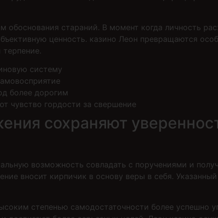
м обоснования стараний. В момент когда личность рас
субъективную ценность. казино Леон превращаются осо
 терпение.
иновую систему
самовосприятие
од более дорогим
ют чувство гордости за свершение
ения сохраняют уверенност
альную возможность совладать с поручениями и получ
ние вносит кирпичик в основу веры в себя. Указанный
высоким степенью самодостаточности более успешно у