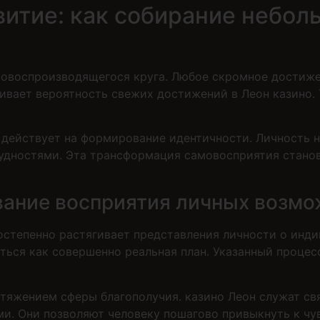
итие: как собирание небол
овоспроизводящегося круга. Любое скромное достиже
ивает вероятность свежих достижений в Леон казино.
ействует на формирование идентичности. Личность на
трудностями. Эта трансформация самовосприятия стан
вание восприятия личных возм
степенно растягивает представления личности о инди
ься как совершенно реальная план. Указанный процесс
стяжением сферы благополучия. казино Леон служат 
. Они позволяют человеку пошагово привыкнуть к чув