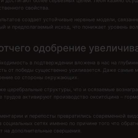
 и достигают более серьезных целей. Леон казино ос
твенного свойства.
ультатов создает устойчивые нервные модели, связанн
ый и предполагаемый исход, что понижает уровень вол
отчего одобрение увеличива
бходимость в подтверждении вложена в нас на глубинн
сть от победы существенно усиливается. Даже самые
брение со стороны окружающих.
же церебральные структуры, что и осязаемые вознагр
 трудов активируют производство оксито́цина – горм
ментарии и перепосты превратились современной вид
 социальных сетях именно по причине того что обрат
т на дополнительные свершения.