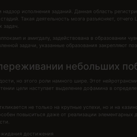
и надзор исполнения заданий. Данная область регистр
тадий. Такая деятельность мозга разъясняет, отчего 
 задач.
ппокамп и амигдалу, задействована в образовании чув
ленной задачи, указанные образования закрепляют по
 переживании небольших по
ости, но этого роли намного шире. Этот нейротранс
тении цели наступает выделение дофамина в определен
кликается не только на крупные успехи, но и на кази
собен повыситься даже от реализации элементарных д
сти.
ожидания достижения