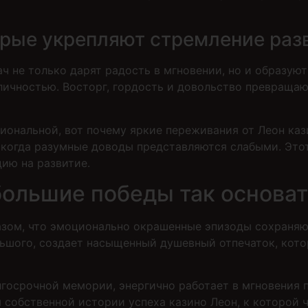
рые укрепляют стремление раз
ч не только дарят радость в мгновении, но и образу
 личностью. Восторг, гордость и довольство превраща
ональной, вот почему яркие переживания от Леон каз
, когда разумные доводы представляются слабыми. Это
ию на развитие.
большие победы так основа
азом, что эмоционально окрашенные эпизоды сохраняю
льшого, создает насыщенный душевный отпечаток, кото
лгосрочной мемории, энергично работает в мгновения
собственной истории успеха казино Леон, к которой 