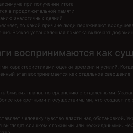
аксимума при получении итога
тся в продолжительной памяти
анию аналогичных деяний
ясняет, по какой причине люди переживают воодушев
ения. Всякая установленная пометка включает дофами
ги воспринимаются как су
ыми характеристиками оценки времени и усилий. Когда
енный этап воспринимается как отдельное свершение.
сть близких планов по сравнению с отдаленными. Указ
 более конкретными и осуществимыми, что создает их
ставляет человеку чувство власти над обстановкой. У
ия выглядят слишком сложными или неожиданными. Не
ства.