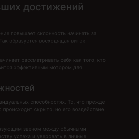
ьших достижений
ние повышает склонность начинать за
 Так образуется восходящая виток
чинает рассматривать себя как того, кто
овится эффективным мотором для
ожностей
видуальных способностях. То, что прежде
 происходит скрыто, но его воздействие
связующим звеном между обычными
ству успеха и уверовать в личные