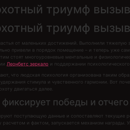
охотный триумф вызыв
охотный триумф вызыв
частья от маленьких достижений. Выполнили тяжелую з
льно привели в порядок помещение – и теперь уже сам
этим стоят многоуровневые ментальные и физиологиче
нии
Леонбетс зеркало
и поддержании психологического 
ют, что людская психология организована таким обра
удержания стимула и чувственного гармонии. Вот поч
хоту двигаться далее.
 фиксирует победы и отчего
ируют поступающую данные и сопоставляют текущие ре
 расчетом и фактом, запускается механизм награды. У