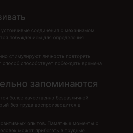
вивать
ют устойчивые соединения с механизмом
ются побуждением для определения
ино стимулируют личность повторять
т способ способствует побеждать времена
тельно запоминаются
тся более качественно безразличной
рый без труда воспроизводится в
 позитивных опытов. Памятные моменты о
человек может прибегать в трудные