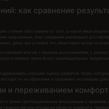
ий: как сравнение результа
шей степени обусловлена от того, в какой мере резуль
ения сдержанные, этих ожиданий реализация доставляе
чению, даже при условии что объективно исход положи
оставления итогов: с былыми достижениями, с резуль
ируются именно через фокус индивидуальных предвкуш
оддерживать хорошее оценку развития. Люди, которы
восторг от их обретения и сохраняют мотивацию для
ми и переживанием комфорт
асто прямо пропорциональна затраченным стараниям, 
 трудностей или отхода из области комфорта, принося