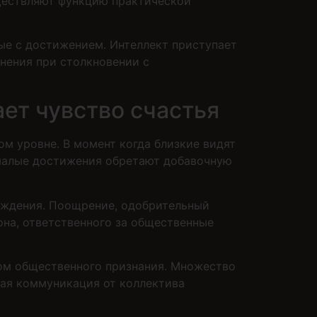
уществляют функцию практической
ые с достижением. Интеллект приступает
нения при столкновении с
ет чувство счастья
ом уровне. В момент когда близкие видят
 малые достижения обретают добавочную
аждения. Поощрение, одобрительный
она, ответственного за общественные
ом общественного признания. Множество
ная коммуникация от коллектива