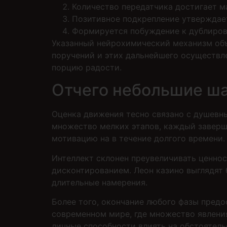
Количество передатчика достигает м
Позитивное подкрепление утверждае
Формируется побуждение к дублиров
Указанный нейрохимический механизм объ
поручений и этих дальнейшего осуществл
порцию радости.
Отчего небольшие ша
Оценка движения тесно связано с душевн
множество мелких этапов, каждый заверш
мотивацию на в течение долгого времени.
Интеллект склонен преувеличивать ценно
дисконтированием. Леон казино выглядят
длительные намерения.
Более того, окончание любого фазы предо
современном мире, где множество явлен
личные способности влиять на обстоятель