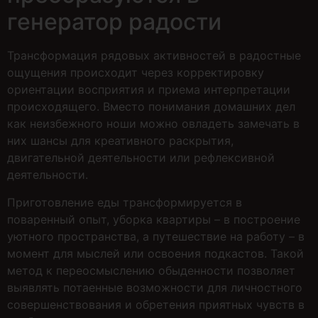
генератор радости
Трансформация рядовых активностей в радостные
ощущения происходит через корректировку
ориентации восприятия и приема интерпретации
происходящего. Вместо понимания домашних дел
как неизбежного ноши можно овладеть замечать в
них шансы для креативного раскрытия,
двигательной деятельности или рефлексивной
деятельности.
Приготовление еды трансформируется в
поваренный опыт, уборка квартиры – в построение
уютного пространства, а путешествие на работу – в
момент для мыслей или освоения подкастов. Такой
метод к переосмыслению обыденности позволяет
выявлять потаенные возможности для личностного
совершенствования и обретения приятных чувств в