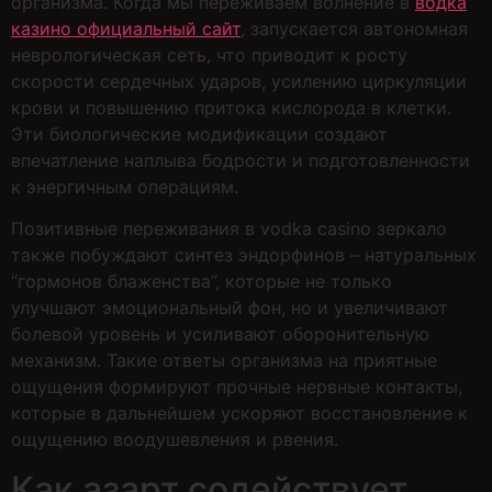
организма. Когда мы переживаем волнение в
водка
казино официальный сайт
, запускается автономная
неврологическая сеть, что приводит к росту
скорости сердечных ударов, усилению циркуляции
крови и повышению притока кислорода в клетки.
Эти биологические модификации создают
впечатление наплыва бодрости и подготовленности
к энергичным операциям.
Позитивные переживания в vodka casino зеркало
также побуждают синтез эндорфинов – натуральных
“гормонов блаженства”, которые не только
улучшают эмоциональный фон, но и увеличивают
болевой уровень и усиливают оборонительную
механизм. Такие ответы организма на приятные
ощущения формируют прочные нервные контакты,
которые в дальнейшем ускоряют восстановление к
ощущению воодушевления и рвения.
Как азарт содействует