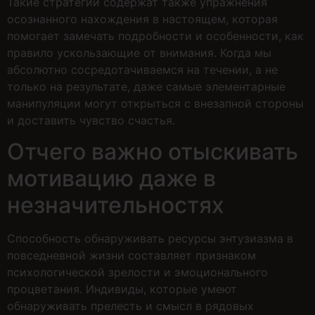
Такие стратегии содержат также упражнения
осознанного нахождения в настоящем, которая
помогает замечать подробности и особенности, как
правило ускользающие от внимания. Когда мы
абсолютно сосредотачиваемся на течении, а не
только на результате, даже самые элементарные
манипуляции могут открыться с внезапной стороны
и доставить чувство счастья.
Отчего важно отыскивать
мотивацию даже в
незначительностях
Способность обнаруживать ресурсы энтузиазма в
повседневной жизни составляет признаком
психологической зрелости и эмоционального
процветания. Индивиды, которые умеют
обнаруживать прелесть и смысл в рядовых