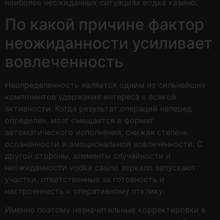
наиболее неожиданных ситуациях водка казино.
По какой причине фактор
неожиданности усиливает
вовлеченность
Неопределенность является одним из сильнейших
компонентов удержания интереса к всякой
активности. Когда результат операций наперед
определен, мозг смещается в формат
автоматического исполнения, снижая степень
осознанности и эмоциональной вовлеченности. С
другой стороны, элементы случайности и
неожиданности vodka casino зеркало запускают
участки, ответственные за готовность и
настроенность к оперативному отклику.
Именно поэтому незначительные корректировки в