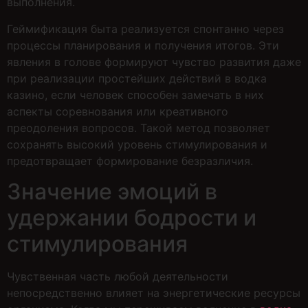
выполнения.
Геймификация быта реализуется спонтанно через
процессы планирования и получения итогов. Эти
явления в голове формируют чувство развития даже
при реализации простейших действий в водка
казино, если человек способен замечать в них
аспекты соревнования или креативного
преодоления вопросов. Такой метод позволяет
сохранять высокий уровень стимулирования и
предотвращает формирование безразличия.
Значение эмоций в
удержании бодрости и
стимулирования
Чувственная часть любой деятельности
непосредственно влияет на энергетические ресурсы