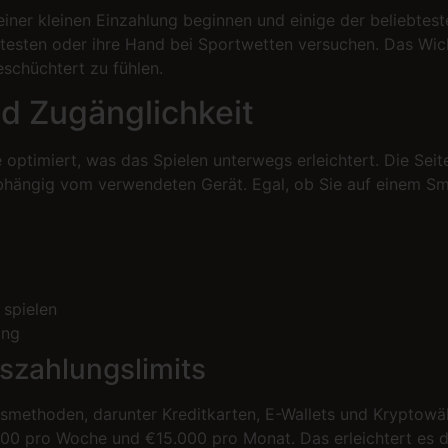
 einer kleinen Einzahlung beginnen und einige der beliebte
testen oder ihre Hand bei Sportwetten versuchen. Das Wich
eschüchtert zu fühlen.
d Zugänglichkeit
e optimiert, was das Spielen unterwegs erleichtert. Die Seit
nabhängig vom verwendeten Gerät. Egal, ob Sie auf einem Sm
 spielen
ing
szahlungslimits
ngsmethoden, darunter Kreditkarten, E-Wallets und Kryptowä
00 pro Woche und €15.000 pro Monat. Das erleichtert es de