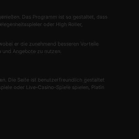
enießen. Das Programm ist so gestaltet, dass
elegenheitsspieler oder High Roller,
, wobei er die zunehmend besseren Vorteile
en und Angebote zu nutzen.
en. Die Seite ist benutzerfreundlich gestaltet
spiele oder Live-Casino-Spiele spielen, Platin