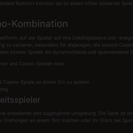
ndem Komfort könnten sie zu einem höher dotierten Spiel 
no-Kombination
attform, auf der Spieler auf ihre Lieblingsteams und -ereig
ung zu variieren, besonders für diejenigen, die sowohl Casi
len können Spieler ein dynamischeres und spannenderes Er
ten und Casino-Spielen sind:
d Casino-Spiele an einem Ort zu spielen
ming
itsspieler
eine einladende und zugängliche Umgebung. Die Seite ist einf
paar Drehungen an einem Slot machen oder Ihr Glück bei Sp