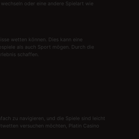
wechseln oder eine andere Spielart wie
nisse wetten können. Dies kann eine
nospiele als auch Sport mögen. Durch die
lebnis schaffen.
ach zu navigieren, und die Spiele sind leicht
ortwetten versuchen möchten, Platin Casino