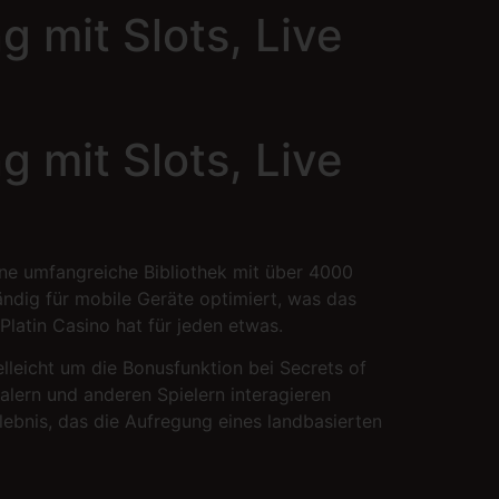
g mit Slots, Live
g mit Slots, Live
ine umfangreiche Bibliothek mit über 4000
ändig für mobile Geräte optimiert, was das
Platin Casino hat für jeden etwas.
elleicht um die Bonusfunktion bei Secrets of
alern und anderen Spielern interagieren
lebnis, das die Aufregung eines landbasierten