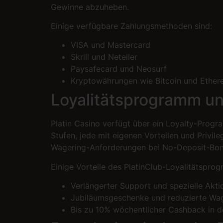
Gewinne abzuheben.
Einige verfügbare Zahlungsmethoden sind:
VISA und Mastercard
Skrill und Neteller
Paysafecard und Neosurf
Kryptowährungen wie Bitcoin und Ethe
Loyalitätsprogramm un
Platin Casino verfügt über ein Loyalty-Prog
Stufen, jede mit eigenen Vorteilen und Privil
Wagering-Anforderungen bei No-Deposit-Bon
Einige Vorteile des PlatinClub-Loyalitätspro
Verlängerter Support und spezielle Akti
Jubiläumsgeschenke und reduzierte Wa
Bis zu 10% wöchentlicher Cashback in d