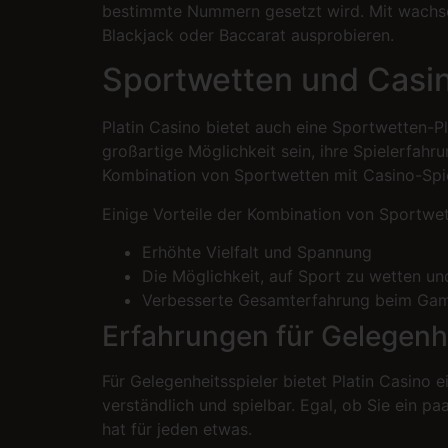
bestimmte Nummern gesetzt wird. Mit wachse
Blackjack oder Baccarat ausprobieren.
Sportwetten und Casi
Platin Casino bietet auch eine Sportwetten-Pl
großartige Möglichkeit sein, ihre Spielerfahr
Kombination von Sportwetten mit Casino-Spie
Einige Vorteile der Kombination von Sportwet
Erhöhte Vielfalt und Spannung
Die Möglichkeit, auf Sport zu wetten un
Verbesserte Gesamterfahrung beim Ga
Erfahrungen für Gelegenhe
Für Gelegenheitsspieler bietet Platin Casino 
verständlich und spielbar. Egal, ob Sie ein 
hat für jeden etwas.