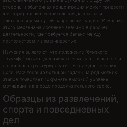
заключительного усилия в Вулкан 24. С другой
стороны, избыточная концентрация может привести
к игнорированию значительной данных или
альтернативных путей разрешения задачи. Изучение
этого механизма особенно значимо в рабочей
деятельности, где требуется баланс между
постоянством и изменчивостью.
Изучения выявляют, что положение “близкого
триумфа” может увеличиваться искусственно, если
правильно структурировать течение достижения
цели. Расчленение большой задачи на ряд мелких
этапов позволяет сохранять высокий уровень
мотивации на в ходе продолжительного срока.
Образцы из развлечений,
спорта и повседневных
дел