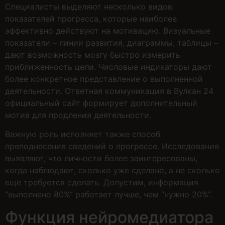
Специалисты выделяют несколько видов
показателей прогресса, которые наиболее
эффективно действуют на мотивацию. Визуальные
показатели – линии развития, диаграммы, таблицы –
дают возможность мозгу быстро измерить
приближенность цели. Числовые индикаторы дают
более конкретное представление о выполненной
деятельности. Ответная коммуникация в Вулкан 24
официальный сайт формирует дополнительный
мотив для продления деятельности.
Важную роль исполняет также способ
преподнесения сведений о прогрессе. Исследования
выявляют, что личности более заинтересованы,
когда наблюдают, сколько уже сделано, а не сколько
еще требуется сделать. Допустим, информация
“выполнено 80%” работает лучше, чем “нужно 20%”.
Функция нейромедиатора