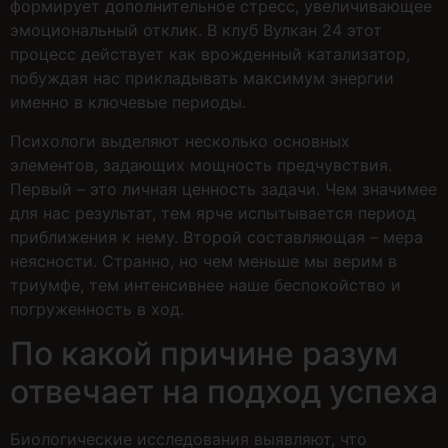
формирует дополнительное стресс, увеличивающее
эмоциональный отклик. В клуб Вулкан 24 этот
процесс действует как врожденный катализатор,
побуждая нас прикладывать максимум энергии
именно в ключевые периоды.
Психологи выделяют несколько основных
элементов, задающих мощность предчувствия.
Первый – это личная ценность задачи. Чем значимее
для нас результат, тем ярче испытывается период
приближения к нему. Второй составляющая – мера
неясности. Странно, но чем меньше мы верим в
триумфе, тем интенсивнее наше беспокойство и
погруженность в ход.
По какой причине разум
отвечает на подход успеха
Биологические исследования выявляют, что