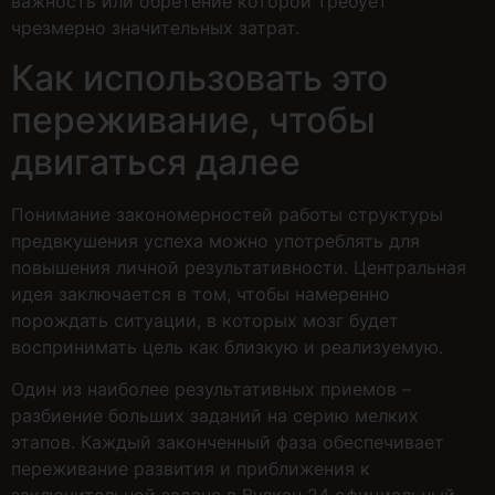
важность или обретение которой требует
чрезмерно значительных затрат.
Как использовать это
переживание, чтобы
двигаться далее
Понимание закономерностей работы структуры
предвкушения успеха можно употреблять для
повышения личной результативности. Центральная
идея заключается в том, чтобы намеренно
порождать ситуации, в которых мозг будет
воспринимать цель как близкую и реализуемую.
Один из наиболее результативных приемов –
разбиение больших заданий на серию мелких
этапов. Каждый законченный фаза обеспечивает
переживание развития и приближения к