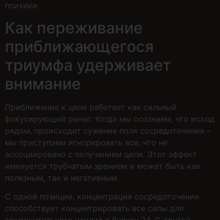
психики.
Как переживание
приближающегося
триумфа удерживает
внимание
Приближение к цели работает как сильный
фокусирующий рычаг. Когда мы осознаем, что исход
рядом, происходит сужение поля сосредоточения –
мы приступаем игнорировать все, что не
ассоциировано с получением цели. Этот эффект
именуется трубчатым зрением и может быть как
полезным, так и негативным.
С одной позиции, концентрация сосредоточения
способствует концентрировать все силы для