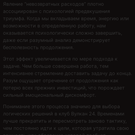
Явление “невозвратных расходов” плотно
ассоциирован с психологией предвкушения
триумфа. Когда мы вкладываем время, энергию или
возможности в определенную работу, нам
оказывается психологически сложно завершить,
даже если разумный анализ демонстрирует
бесполезность продолжения.
Этот эффект увеличивается по мере подхода к
задаче. Чем больше совершена работа, тем
интенсивнее стремление доставить задачу до конца.
Разум ощущает отречение от продолжения как
потерю всех прежних инвестиций, что порождает
сильный эмоциональный дискомфорт.
Понимание этого процесса значимо для выбора
логических решений в клуб Вулкан 24. Временами
лучше прекратить и пересмотреть заново тактику,
чем постоянно идти к цели, которая утратила свою