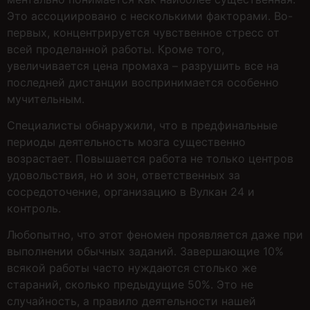
Это ассоциировано с несколькими факторами. Во-
первых, концентрируется чувственное стресс от
всей проделанной работы. Кроме того,
увеличивается цена промаха – разрушить все на
последней дистанции воспринимается особенно
мучительным.
Специалисты обнаружили, что в предфинальные
периоды деятельность мозга существенно
возрастает. Повышается работа не только центров
удовольствия, но и зон, ответственных за
сосредоточение, организацию в Вулкан 24 и
контроль.
Любопытно, что этот феномен проявляется даже при
выполнении обычных заданий. Завершающие 10%
всякой работы часто нуждаются столько же
стараний, сколько предыдущие 50%. Это не
случайность, а правило деятельности нашей