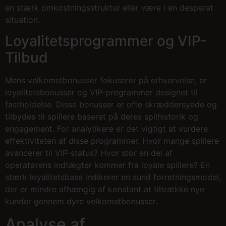
en stærk omkostningsstruktur eller være i en desperat
situation.
Loyalitetsprogrammer og VIP-
Tilbud
Mens velkomstbonusser fokuserer på erhvervelse, er
loyalitetsbonusser og VIP-programmer designet til
fastholdelse. Disse bonusser er ofte skræddersyede og
tilbydes til spillere baseret på deres spilhistorik og
engagement. For analytikere er det vigtigt at vurdere
effektiviteten af disse programmer. Hvor mange spillere
avancerer til VIP-status? Hvor stor en del af
operatørens indtægter kommer fra loyale spillere? En
stærk loyalitetsbase indikerer en sund forretningsmodel,
der er mindre afhængig af konstant at tiltrække nye
kunder gennem dyre velkomstbonusser.
Analyse af