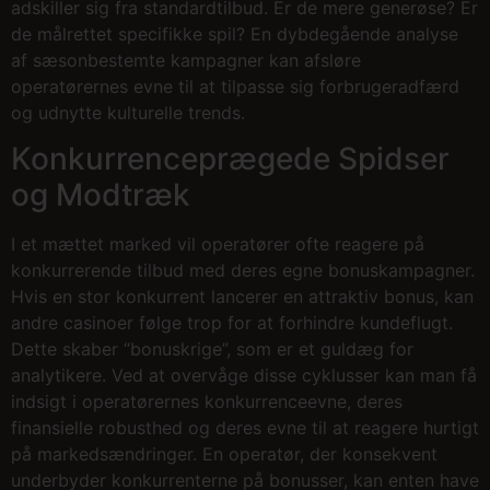
adskiller sig fra standardtilbud. Er de mere generøse? Er
de målrettet specifikke spil? En dybdegående analyse
af sæsonbestemte kampagner kan afsløre
operatørernes evne til at tilpasse sig forbrugeradfærd
og udnytte kulturelle trends.
Konkurrenceprægede Spidser
og Modtræk
I et mættet marked vil operatører ofte reagere på
konkurrerende tilbud med deres egne bonuskampagner.
Hvis en stor konkurrent lancerer en attraktiv bonus, kan
andre casinoer følge trop for at forhindre kundeflugt.
Dette skaber “bonuskrige”, som er et guldæg for
analytikere. Ved at overvåge disse cyklusser kan man få
indsigt i operatørernes konkurrenceevne, deres
finansielle robusthed og deres evne til at reagere hurtigt
på markedsændringer. En operatør, der konsekvent
underbyder konkurrenterne på bonusser, kan enten have