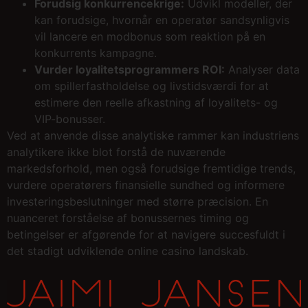
Forudsig konkurrencekrige:
Udvikl modeller, der
kan forudsige, hvornår en operatør sandsynligvis
vil lancere en modbonus som reaktion på en
konkurrents kampagne.
Vurder loyalitetsprogrammers ROI:
Analyser data
om spillerfastholdelse og livstidsværdi for at
estimere den reelle afkastning af loyalitets- og
VIP-bonusser.
Ved at anvende disse analytiske rammer kan industriens
analytikere ikke blot forstå de nuværende
markedsforhold, men også forudsige fremtidige trends,
vurdere operatørers finansielle sundhed og informere
investeringsbeslutninger med større præcision. En
nuanceret forståelse af bonussernes timing og
betingelser er afgørende for at navigere succesfuldt i
det stadigt udviklende online casino landskab.