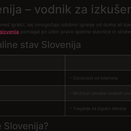
nija – vodnik za izkuše
e med igralci, saj omogočajo udobno igranje od doma ali kjerk
slovenija
pomagal pri izbiri prave spletne stavnice in strat
nline stav Slovenija
– Odvisnost od interneta
– Možnost zlorabe osebnih po
– Tveganje za izgubo denarja
e Slovenija?