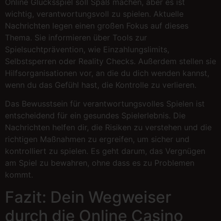
Online Glücksspiel soll Spaß machen, aber es ist
wichtig, verantwortungsvoll zu spielen. Aktuelle
Nachrichten legen einen großen Fokus auf dieses
Thema. Sie informieren über Tools zur
Spielsuchtprävention, wie Einzahlungslimits,
Selbstsperren oder Reality Checks. Außerdem stellen sie
Hilfsorganisationen vor, an die du dich wenden kannst,
wenn du das Gefühl hast, die Kontrolle zu verlieren.
Das Bewusstsein für verantwortungsvolles Spielen ist
entscheidend für ein gesundes Spielerlebnis. Die
Nachrichten helfen dir, die Risiken zu verstehen und die
richtigen Maßnahmen zu ergreifen, um sicher und
kontrolliert zu spielen. Es geht darum, das Vergnügen
am Spiel zu bewahren, ohne dass es zu Problemen
kommt.
Fazit: Dein Wegweiser
durch die Online Casino