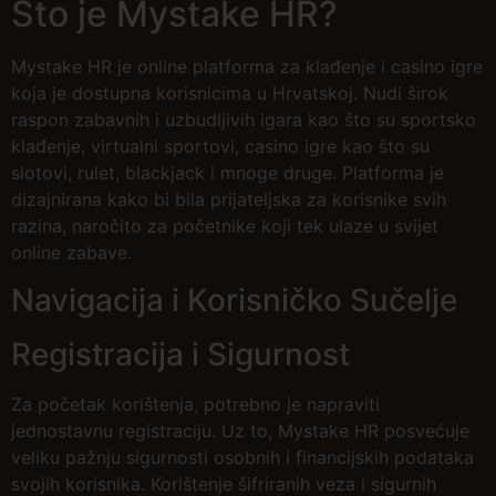
Što je Mystake HR?
Mystake HR je online platforma za klađenje i casino igre
koja je dostupna korisnicima u Hrvatskoj. Nudi širok
raspon zabavnih i uzbudljivih igara kao što su sportsko
klađenje, virtualni sportovi, casino igre kao što su
slotovi, rulet, blackjack i mnoge druge. Platforma je
dizajnirana kako bi bila prijateljska za korisnike svih
razina, naročito za početnike koji tek ulaze u svijet
online zabave.
Navigacija i Korisničko Sučelje
Registracija i Sigurnost
Za početak korištenja, potrebno je napraviti
jednostavnu registraciju. Uz to, Mystake HR posvećuje
veliku pažnju sigurnosti osobnih i financijskih podataka
svojih korisnika. Korištenje šifriranih veza i sigurnih