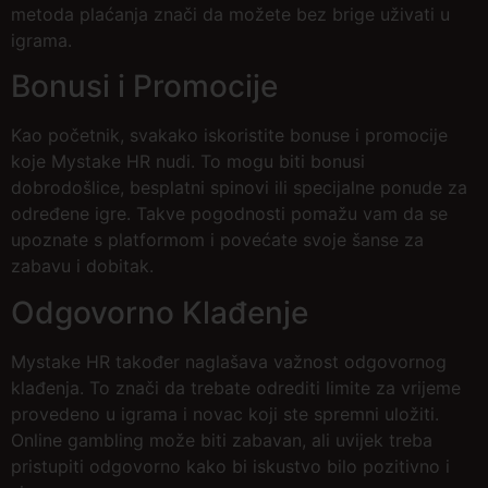
metoda plaćanja znači da možete bez brige uživati u
igrama.
Bonusi i Promocije
Kao početnik, svakako iskoristite bonuse i promocije
koje Mystake HR nudi. To mogu biti bonusi
dobrodošlice, besplatni spinovi ili specijalne ponude za
određene igre. Takve pogodnosti pomažu vam da se
upoznate s platformom i povećate svoje šanse za
zabavu i dobitak.
Odgovorno Klađenje
Mystake HR također naglašava važnost odgovornog
klađenja. To znači da trebate odrediti limite za vrijeme
provedeno u igrama i novac koji ste spremni uložiti.
Online gambling može biti zabavan, ali uvijek treba
pristupiti odgovorno kako bi iskustvo bilo pozitivno i