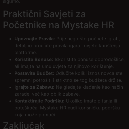
sigurno.
Praktični Savjeti za
Početnike na Mystake HR
Upoznajte Pravila:
Prije nego što počnete igrati,
detaljno proučite pravila igara i uvjete korištenja
platforme.
Koristite Bonuse:
Iskoristite bonuse dobrodošlice,
ali imajte na umu uvjete za njihovo korištenje.
Postavite Budžet:
Odlučite koliki iznos novca ste
spremni potrošiti i striktno se tog budžeta držite.
Igrajte za Zabavu:
Ne gledajte klađenje kao način
zarade, već kao oblik zabave.
Kontaktirajte Podršku:
Ukoliko imate pitanja ili
poteškoća, Mystake HR nudi korisničku podršku
koja može pomoći.
Zaključak