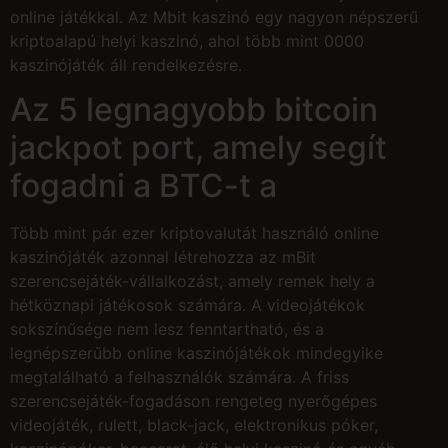
online játékkal. Az Mbit kaszinó egy nagyon népszerű
kriptoalapú helyi kaszinó, ahol több mint 0000
kaszinójáték áll rendelkezésre.
Az 5 legnagyobb bitcoin
jackpot port, amely segít
fogadni a BTC-t a
Több mint pár ezer kriptovalutát használó online
kaszinójáték azonnal létrehozza az mBit
szerencsejáték-vállalkozást, amely remek hely a
hétköznapi játékosok számára. A videojátékok
sokszínűsége nem lesz fenntartható, és a
legnépszerűbb online kaszinójátékok mindegyike
megtalálható a felhasználók számára. A friss
szerencsejáték-fogadáson rengeteg nyerőgépes
videojáték, rulett, black-jack, elektronikus póker,