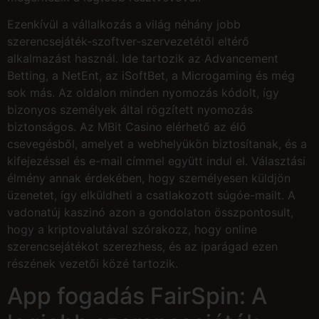
Ezenkívül a vállalkozás a világ néhány jobb
szerencsejáték-szoftver-szervezetétől eltérő
alkalmazást használ. Ide tartozik az Advancement
Betting, a NetEnt, az iSoftBet, a Microgaming és még
sok más. Az oldalon minden nyomozás kódolt, így
bizonyos személyek által rögzített nyomozás
biztonságos. Az MBit Casino elérhető az élő
csevegésből, amelyet a webhelyükön biztosítanak, és a
kifejezéssel és e-mail címmel együtt indul el. Választási
élmény annak érdekében, hogy személyesen küldjön
üzenetet, így elküldheti a csatlakozott súgóe-mailt. A
vadonatúj kaszinó azon a gondolaton összpontosult,
hogy a kriptovalutával szórakozz, hogy online
szerencsejátékot szerezhess, és az iparágad ezen
részének vezetői közé tartozik.
App fogadás FairSpin: A