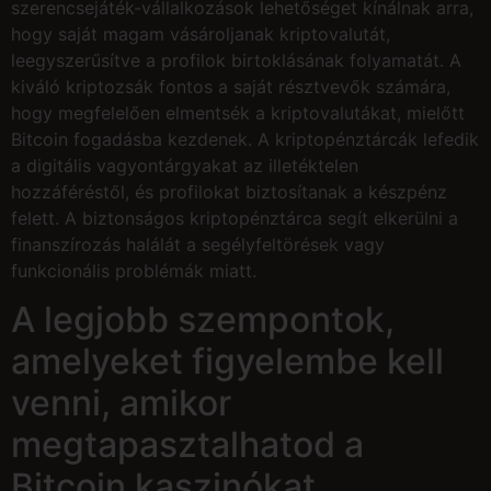
szerencsejáték-vállalkozások lehetőséget kínálnak arra,
hogy saját magam vásároljanak kriptovalutát,
leegyszerűsítve a profilok birtoklásának folyamatát. A
kiváló kriptozsák fontos a saját résztvevők számára,
hogy megfelelően elmentsék a kriptovalutákat, mielőtt
Bitcoin fogadásba kezdenek. A kriptopénztárcák lefedik
a digitális vagyontárgyakat az illetéktelen
hozzáféréstől, és profilokat biztosítanak a készpénz
felett. A biztonságos kriptopénztárca segít elkerülni a
finanszírozás halálát a segélyfeltörések vagy
funkcionális problémák miatt.
A legjobb szempontok,
amelyeket figyelembe kell
venni, amikor
megtapasztalhatod a
Bitcoin kaszinókat