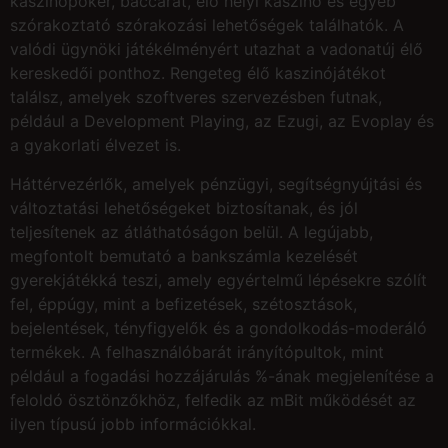
kaszinópóker, baccarat, élő helyi kaszinó és egyéb
szórakoztató szórakozási lehetőségek találhatók. A
valódi ügynöki játékélményért utazhat a vadonatúj élő
kereskedői ponthoz. Rengeteg élő kaszinójátékot
találsz, amelyek szoftveres szervezésben futnak,
például a Development Playing, az Ezugi, az Evoplay és
a gyakorlati élvezet is.
Háttérvezérlők, amelyek pénzügyi, segítségnyújtási és
változtatási lehetőségeket biztosítanak, és jól
teljesítenek az átláthatóságon belül. A legújabb,
megfontolt bemutató a bankszámla kezelését
gyerekjátékká teszi, amely egyértelmű lépésekre szólít
fel, éppúgy, mint a befizetések, szétosztások,
bejelentések, tényfigyelők és a gondolkodás-moderáló
termékek. A felhasználóbarát irányítópultok, mint
például a fogadási hozzájárulás %-ának megjelenítése a
feloldó ösztönzőkhöz, felfedik az mBit működését az
ilyen típusú jobb információkkal.