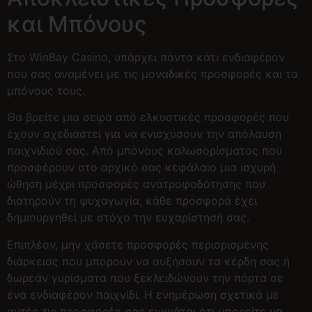
και Μπόνους
Στο WinBay Casino, υπάρχει πάντα κάτι ενδιαφέρον
που σας αναμένει με τις μοναδικές προσφορές και τα
μπόνους τους.
Θα βρείτε μια σειρά από ελκυστικές προσφορές που
έχουν σχεδιαστεί για να ενισχύσουν την απόλαυση
παιχνιδιού σας. Από μπόνους καλωσορίσματος που
προσφέρουν στο αρχικό σας κεφάλαιο μια ισχυρή
ώθηση μέχρι προσφορές ανατροφοδότησης που
διατηρούν τη ψυχαγωγία, κάθε προσφορά έχει
δημιουργηθεί με στόχο την ευχαρίστησή σας.
Επιπλέον, μην χάσετε προσφορές περιορισμένης
διάρκειας που μπορούν να αυξήσουν τα κέρδη σας ή
δωρεάν γυρίσματα που ξεκλειδώνουν την πόρτα σε
ένα ενδιαφέρον παιχνίδι. Η ενημέρωση σχετικά με
αυτές τις προσφορές σας εγγυάται ότι μπορείτε να