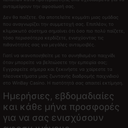
ανταμείψουν την αφοσίωσή σας.
Δεν θα παίζετε. Θα αποτελείτε κομμάτι μιας ομάδας
που αναγνωρίζει την συμμετοχή σας. Επιπλέον, το
κλιμακωτό σύστημα σημαίνει ότι όσο πιο πολύ παίζετε,
τόσο περισσότερα κερδίζετε, ενισχύοντας τις
πιθανότητές σας για μεγάλες ανταμοιβές.
Γιατί να ικανοποιηθείτε με το συνηθισμένο παιχνίδι
όταν μπορείτε να βελτιώσετε την εμπειρία σας;
Εγγραφείτε σήμερα και ξεκινήστε να χαίρεστε τα
πλεονεκτήματα μιας ζωντανής διαδρομής παιχνιδιού
στο WinBay Casino. Η πιστότητά σας απαιτεί εκτίμηση.
Ημερήσιες, εβδομαδιαίες
και κάθε μήνα προσφορές
για να σας ενισχύσουν