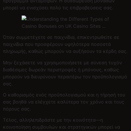
πρόγραμμα ανταμοιβών. Η συσσώρευση μονάδων
μπορεί να ενισχύσει πολύ τις επιβραβεύσεις σας.
Όταν συμμετέχετε σε παιχνίδια, επικεντρωθείτε σε
παιχνίδια που προσφέρουν υψηλότερα ποσοστά
πληρωμής, καθώς μπορούν να αυξήσουν τα κέρδη σας.
Μην ξεχάσετε να χρησιμοποιήσετε με σύνεση τυχόν
διαθέσιμες δωρεάν περιστροφές ή μπόνους, καθώς
μπορούν να διευρύνουν περαιτέρω τον προϋπολογισμό
σας.
Ο καθορισμός ενός προϋπολογισμού και η τήρησή του
σας βοηθά να ελέγχετε καλύτερα τον χρόνο και τους
πόρους σας.
Τέλος, αλληλεπιδράστε με την κοινότητα—η
κοινοποίηση συμβουλών και στρατηγικών μπορεί να