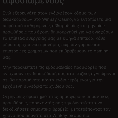
αφοσιωμένους
Ενώ εξερευνάτε στον ενδιαφέρον κόσμο των
διασκεδάσεων στο WinBay Casino, θα εντοπίσετε μια
σειρά από καθημερινές, εβδομαδιαίες και μηνιαίες
προωθήσεις που έχουν δημιουργηθεί για να ενισχύουν
τα επίπεδα ενέργειάς σας σε υψηλά επίπεδα. Κάθε
μέρα παρέχει νέα προνόμια, δωρεάν γύρους και
επιστροφές χρημάτων που επιβραβεύουν το gaming
σας.
Μην παραλείπετε τις εβδομαδιαίες προσφορές που
ενισχύουν την διασκέδασή σας στο καζίνο, εγγυώμενοι
ότι θα παραμένετε πάντα ενδιαφερόμενοι για την
ερχόμενη συνεδρία παιχνιδιού σας.
Οι μηνιαίες δραστηριότητες προσφέρουν σημαντικές
προωθήσεις, παρέχοντάς σας την δυνατότητα να
διεκδικήσετε σημαντικά βραβεία, μετατρέποντας τον
χρόνο που περνάτε στο WinBay ακόμα πιο