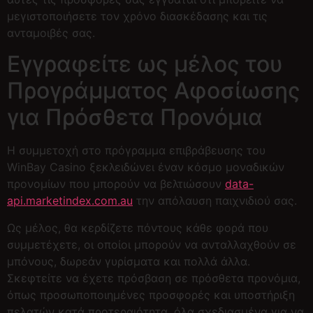
μεγιστοποιήσετε τον χρόνο διασκέδασης και τις
ανταμοιβές σας.
Εγγραφείτε ως μέλος του
Προγράμματος Αφοσίωσης
για Πρόσθετα Προνόμια
Η συμμετοχή στο πρόγραμμα επιβράβευσης του
WinBay Casino ξεκλειδώνει έναν κόσμο μοναδικών
προνομίων που μπορούν να βελτιώσουν
data-
api.marketindex.com.au
την απόλαυση παιχνιδιού σας.
Ως μέλος, θα κερδίζετε πόντους κάθε φορά που
συμμετέχετε, οι οποίοι μπορούν να ανταλλαχθούν σε
μπόνους, δωρεάν γυρίσματα και πολλά άλλα.
Σκεφτείτε να έχετε πρόσβαση σε πρόσθετα προνόμια,
όπως προσωποποιημένες προσφορές και υποστήριξη
πελατών κατά προτεραιότητα, όλα σχεδιασμένα για να