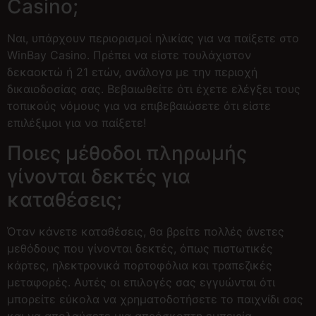
Casino;
Ναι, υπάρχουν περιορισμοί ηλικίας για να παίξετε στο
WinBay Casino. Πρέπει να είστε τουλάχιστον
δεκαοκτώ ή 21 ετών, ανάλογα με την περιοχή
δικαιοδοσίας σας. Βεβαιωθείτε ότι έχετε ελέγξει τους
τοπικούς νόμους για να επιβεβαιώσετε ότι είστε
επιλέξιμοι για να παίξετε!
Ποιες μέθοδοι πληρωμής
γίνονται δεκτές για
καταθέσεις;
Όταν κάνετε καταθέσεις, θα βρείτε πολλές άνετες
μεθόδους που γίνονται δεκτές, όπως πιστωτικές
κάρτες, ηλεκτρονικά πορτοφόλια και τραπεζικές
μεταφορές. Αυτές οι επιλογές σας εγγυώνται ότι
μπορείτε εύκολα να χρηματοδοτήσετε το παιχνίδι σας
και να απολαύσετε μια απρόσκοπτη εμπειρία