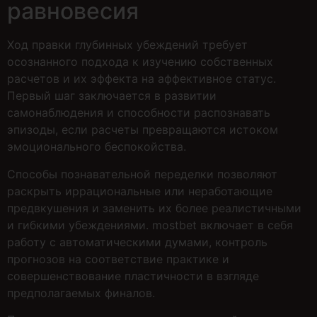
равновесия
Ход правки глубинных убеждений требует
осознанного подхода к изучению собственных
расчетов и их эффекта на аффективное статус.
Первый шаг заключается в развитии
самонаблюдения и способности распознавать
эпизоды, если расчеты превращаются истоком
эмоционального беспокойства.
Способы познавательной переделки позволяют
раскрыть иррациональные или неработающие
предвкушения и заменить их более реалистичными
и гибкими убеждениями. mostbet включает в себя
работу с автоматическими думами, контроль
прогнозов на соответствие практике и
совершенствование пластичности в взгляде
предполагаемых финалов.