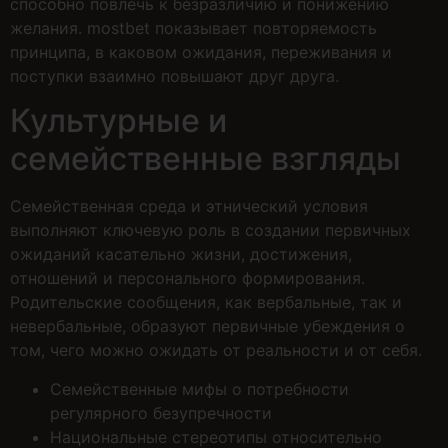
способно повлечь к безразличию и понижению
желания. mostbet показывает повторяемость
принципа, в каковом ожидания, переживания и
поступки взаимно повышают друг друга.
Культурные и
семейственные взгляды
Семейственная среда и этнический условия
выполняют ключевую роль в создании первичных
ожиданий касательно жизни, достижения,
отношений и персонального формирования.
Родительские сообщения, как вербальные, так и
невербальные, образуют первичные убеждения о
том, чего можно ожидать от реальности и от себя.
Семейственные мифы о потребности
регулярного безупречности
Национальные стереотипы относительно