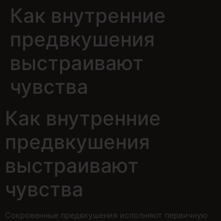
Как внутренние
предвкушения
выстраивают
чувства
Как внутренние
предвкушения
выстраивают
чувства
Сокровенные предвкушения исполняют первичную