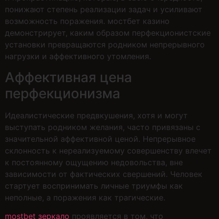
понижают степень реализации задач и усиливают
возможность поражения. мостбет казино
демонстрирует, каким образом перфекционистские
установки превращаются родником непрерывного
нагрузки и аффективного утомления.
Аффективная цена
перфекционизма
Идеалистические предвкушения, хотя и могут
выступать родником желания, часто привязаны с
значительной аффективной ценой. Непрерывное
склонность к нереализуемому совершенству влечет
к постоянному ощущению недовольства, вне
зависимости от фактических свершений. Человек
стартует воспринимать личные триумфы как
неполные, а поражения как трагические.
mostbet зеркало
проявляется в том, что