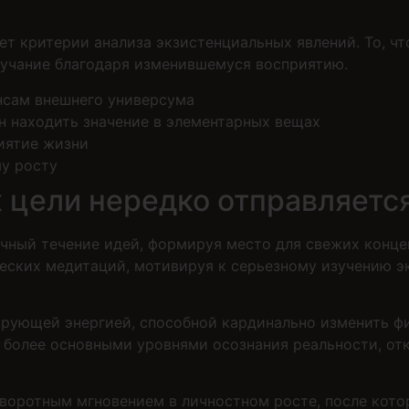
т критерии анализа экзистенциальных явлений. То, чт
вучание благодаря изменившемуся восприятию.
сам внешнего универсума
 находить значение в элементарных вещах
иятие жизни
у росту
 цели нередко отправляетс
ный течение идей, формируя место для свежих концеп
еских медитаций, мотивируя к серьезному изучению э
рующей энергией, способной кардинально изменить ф
более основными уровнями осознания реальности, от
воротным мгновением в личностном росте, после кото