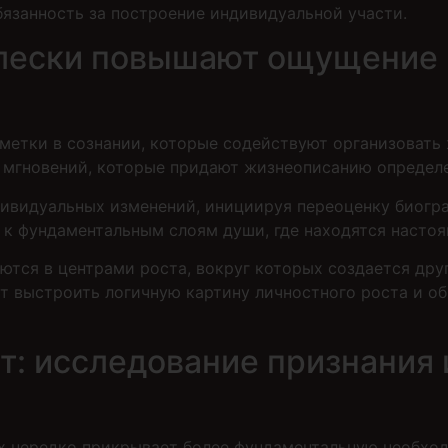
язанность за построение индивидуальной участи.
плески повышают ощущение 
метки в сознании, которые содействуют организовать
 мгновений, которые придают жизнеописанию определе
ивидуальных изменений, инициируя переоценку биогр
 к фундаментальным слоям души, где находятся насто
ся в центрами роста, вокруг которых создается друго
т выстроить логичную картину личностного роста и о
: исследование признания 
их нередко прикрывает более фундаментальную необход