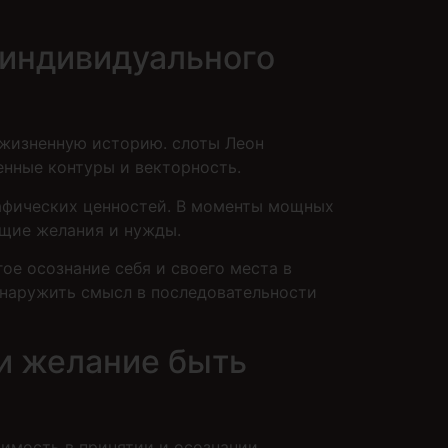
индивидуального
 жизненную историю. слоты Леон
нные контуры и векторность.
афических ценностей. В моменты мощных
ящие желания и нужды.
е осознание себя и своего места в
бнаружить смысл в последовательности
и желание быть
имость в принятии и осознании.