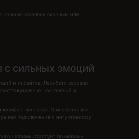
о раньше казалось скучным или
я с сильных эмоций
ций и инсайтов. Леонбетс зеркало
кзистенциальных назначений и
илософию человека. Они выступают
крывая подключение к интуитивному
рого человек стартует по-новому