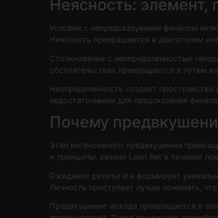
Неясность: элемент,
Условия с непредсказуемым финалом вклю
Неясность превращается в двигателем инт
Столкновение с неопределенностью генери
обстоятельствах превращается в путем к
Неопределенность создает пространство д
недостаточными для предсказания финала
Почему предвкушение
Этап интенсивного предвкушения превращ
и принципы. казино Leon Bet в течении п
Ожидание результата формирует уникальн
Личность приступает лучше понимать, что
Предвкушение исхода превращается в алл
происшествий. Такое понимание способств