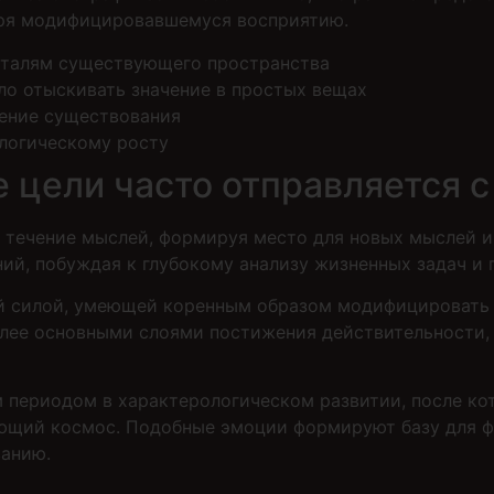
аря модифицировавшемуся восприятию.
еталям существующего пространства
о отыскивать значение в простых вещах
ение существования
логическому росту
 цели часто отправляется с
течение мыслей, формируя место для новых мыслей и о
ий, побуждая к глубокому анализу жизненных задач и 
 силой, умеющей коренным образом модифицировать 
ее основными слоями постижения действительности, 
 периодом в характерологическом развитии, после ко
ющий космос. Подобные эмоции формируют базу для ф
ванию.