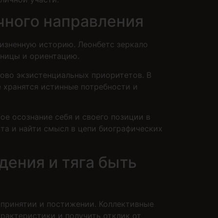
чного направления
изненную историю. Леонбетс зеркало
аницы и ориентацию.
ово экзистенциальных приоритетов. В
 хранятся истинные потребности и
е осознание себя и своего позиции в
та и найти смысл в цепи биографических
ения и тяга быть
 принятии и постижении. Коллективные
рактеристики и получить отклик от