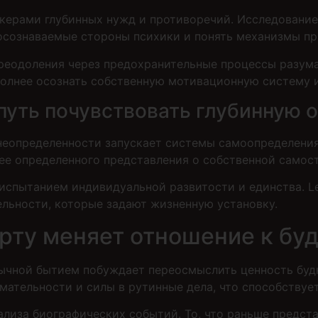
ерами глубинных нужд и противоречий. Исследование
осознаваемые стороны психики и понять механизмы пр
реодоления через предохранительные процессы разума
олнее осознать собственную мотивационную систему 
путь почувствовать глубинную 
неопределенности запускает системы самоопределения.
ее определенного представления о собственной самост
испытанием индивидуальной развитости и единства. Le
ельности, которые задают жизненную установку.
арту меняет отношение к бу
ычной бытием побуждает переосмыслить ценность будн
ательности и силы в рутинные дела, что способствуе
лиза биографических событий. То, что раньше предст