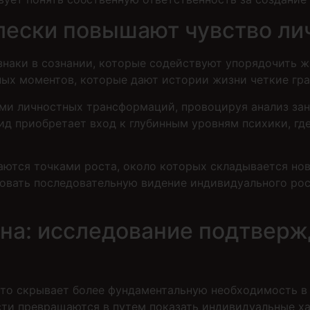
лески повышают чувство ли
аки в сознании, которые содействуют упорядочить ж
ых моментов, которые дают истории жизни четкие гр
и личностных трансформаций, провоцируя анализ зан
д приобретает вход к глубинным уровням психики, где
тся точками роста, около которых складывается ново
овать последовательную видение индивидуального рос
а: исследование подтвержд
сто скрывает более фундаментальную необходимость в
ти превращаются в путем показать индивидуальные ха