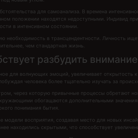
стоятельства для самоанализа. В времена интенсивн
чном положении находятся недоступными. Индивид пр
ости в интенсивном состоянии.
зную необходимость в трансцендентности. Личность ищ
ительнее, чем стандартная жизнь.
бствует разбудить внимани
ное для волнующих эмоций, увеличивает открытость 
побуждая человека более тщательно изучать за проис
ром, через которую привычные процессы обретают но
с окружающими обогащаются дополнительными значения
окого понимания бытия.
 модели восприятия, создавая место для новых инсай
анее находились скрытыми, что способствует увеличен