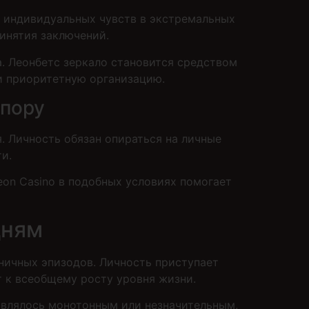
 индивидуальных чувств в экстремальных
инятия заключений.
. Леонбетс зеркало становится средством
и приоритетную организацию.
опору
 Личность обязан опираться на личные
и.
on Casino в подобных условиях помогает
дням
ичных эпизодов. Личность приступает
т к всеобщему росту уровня жизни.
авлялось монотонным или незначительным,