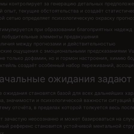
емы контролирует за генерацию детальных предположе
 опыт, текущие обстоятельства и создаёт статистиче
ой сетью определяет психологическую окраску прогно
стимулируется при образовании благоприятных надежд
 побудительные элементы предвкушения
зличия между прогнозами и действительностью
еские ощущения с эмоциональными предсказаниями Vu
е только дофамин, но и гормон настроения, химию бо
ктейль создаёт особенный набор переживаний, ассоц
начальные ожидания задаю
ые ожидания становятся базой для всех дальнейших ха
а, значимости и психологической важности ситуаций В
ему отсчёта, в пределах которой толкуется весь пос
 зачастую неосознанно и может базироваться на случ
ый референс становится устойчивой ментальной стру
х.