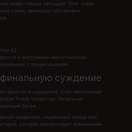
ний предстоящих ситуаций. Этот отдел
ские схемы эволюции обстановки.
зов.
lkan KZ
дрости и внутренние наркотические
иированных с предвкушением.
т финальную суждение
рактеристик и ощущений. Этот ментальный
улкан Рояль Казахстан. Начальная
ледующий багаж.
айной сведениях, социальных клише или
ктурой, которая препятствует изменениям