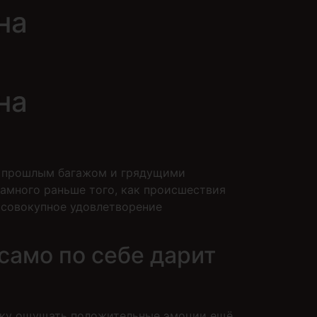
на
на
у прошлым багажом и грядущими
амного раньше того, как происшествия
 совокупное удовлетворение
само по себе дарит
веку ощущать положительные эмоции ещё