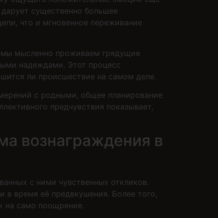
о дарует существенно большее
цепи, что и мгновенное переживание
да мы мысленно проживаем грядущие
ными надеждами. Этот процесс
ршится ли происшествие на самом деле.
амерений с родными, общее планирование
лективного предчувствия показывает,
ма вознаграждения в
анных с ними чувственных откликов.
 в время её предвкушения. Более того,
к на само поощрение.