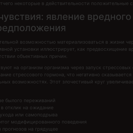
отчего некоторые в действительности положительные 
увствия: явление вредного
редположения
тельной возможностью материализоваться в жизни че
ивной установки иллюстрирует, как предвосхищение в
тствии объективных причин.
уют на организм организма через запуск стрессовых 
ние стрессового гормона, что негативно сказывается 
ьных возможностях. Этот злочестивый круг увеличива
ве былого переживаний
 в отклик на ожидание
 ухода или самоподрыва
 итог модифицированного поведения
 прогнозов на грядущее