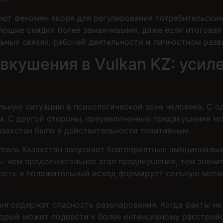
ют феномен якоря для регулирования потребительски
ующие скидки более заманчивыми, даже если итогова
ных связях, рабочей деятельности и личностном разв
кушения в Vulkan KZ: усиле
ьную ситуацию в психологической зоне человека. С 
. С другой стороны, преувеличенные предвкушения мо
азахстан было в действительности позитивным.
Рояль Казахстан запускает благоприятные эмоциональн
ь: чем продолжительнее этап предвкушения, тем значи
ность в положительный исход формирует сильную моти
ия содержат опасность разочарования. Когда факты не
торый может подвести к более интенсивному расстройс