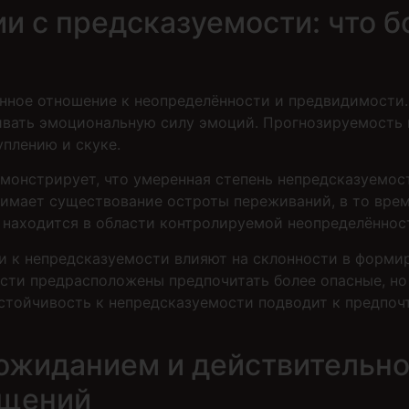
и с предсказуемости: что б
нное отношение к неопределённости и предвидимости.
чивать эмоциональную силу эмоций. Прогнозируемость 
плению и скуке.
емонстрирует, что умеренная степень непредсказуемос
нимает существование остроты переживаний, в то вре
находится в области контролируемой неопределённос
и к непредсказуемости влияют на склонности в форми
сти предрасположены предпочитать более опасные, н
стойчивость к непредсказуемости подводит к предпоч
жиданием и действительно
ущений