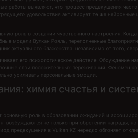
ные работы выявляют, что процесс предвкушения част
грядущего удовольствия активирует те же нейронные 
льную роль в создании чувственного настроения. Ког
обные модели Вулкан Рояль, переполненные благоприят
ник актуального блаженства, независимо от того, све
чивает его психологическое действие. Обсуждение н
очные слои положительных переживаний. Феномен кол
ельно усиливать персональные эмоции.
ния: химия счастья и систе
 основную роль в образовании ожиданий и ассоцииров
 возбуждаются не только при обретении награды, но и
иод предвкушения в Vulkan KZ нередко обгоняет откли