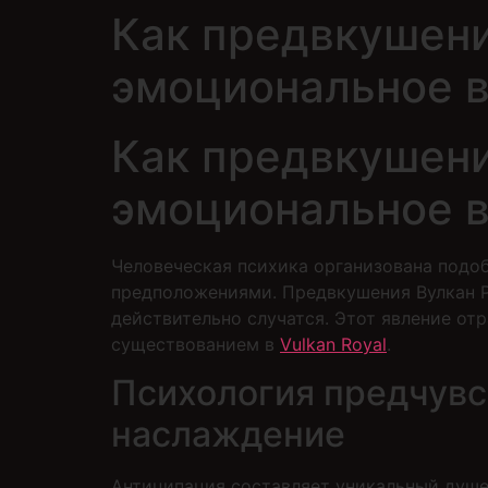
Как предвкушени
эмоциональное 
Как предвкушени
эмоциональное 
Человеческая психика организована под
предположениями. Предвкушения Вулкан Р
действительно случатся. Этот явление от
существованием в
Vulkan Royal
.
Психология предчувс
наслаждение
Антиципация составляет уникальный душ