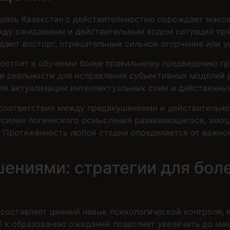
ояль Казахстан с действительностью порождает макс
жду ожидаемым и действительным ходом ситуаций пря
ают восторг, отрицательные сильное огорчение или у
состоит в обучении более правильному предвидению гр
и реальности для исправления субъективных моделей 
ля актуализации интеллектуальных схем и действенных
соответствия между предвкушениями и действительнос
 усилия логического осмысления развивающегося, эмо
 Протяжённость любой стадии определяется от важно
ениями: стратегии для бол
составляет ценный навык психологической контроля, 
б к образованию ожиданий позволяет увеличить до м