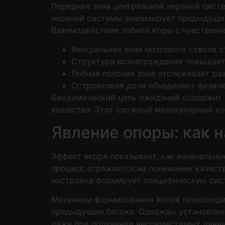
Передняя зона центральной нервной сист
нервной системы анализирует предыдущий
Взаимодействие лобной коры с чувственн
Вентральная зона мозгового ствола 
Структура вознаграждения повышает
Лобная поясная зона отслеживает ра
Островковая доля объединяет физич
Биохимический цепь ожиданий содержит н
вещества. Этот сложный молекулярный ко
Явление опоры: как 
Эффект якоря показывает, как изначальн
процесс отражается на понимание качеств
настройка формирует специфическую сист
Механизм формирования якоря происходит
предыдущем багаже. Однажды установленн
даже при получении несовместимых данны