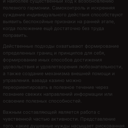
и наиболее существенный ход к возобновлению
полезного гармонии. Самоконтроль и искренняя
суждение индивидуального действия способствуют
выявить беспокойные признаки на ранней этапе,
когда положение ещё достаточно без труда
поправить.
Действенные подходы охватывают формирование
определенных границ и принципов для себя,
формирование иных способов достижения
удовольствия и удовлетворения любознательности,
а также создание механизма внешней помощи и
управления. вавада казино можно
переориентировать в полезное течение через
познание свежих направлений информации или
освоение полезных способностей.
Важным составляющей является работа с
чувственной частью активности. Представление
того, какие душевные нужды насыщает рискованная