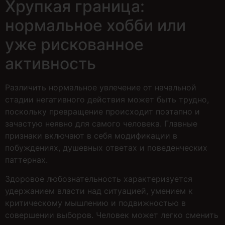
Хрупкая граница:
нормальное хобби или
уже рискованное
активность
Различить нормальное увлечение от начальной
стадии негативного действия может быть трудно,
поскольку превращение происходит поэтапно и
зачастую неявно для самого человека. Главные
признаки включают в себя модификации в
побуждениях, душевных ответах и поведенческих
паттернах.
Здоровое любознательность характеризуется
удержанием власти над ситуацией, умением к
критическому мышлению и подвижностью в
совершении выборов. Человек может легко сменить