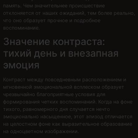
память. Чем значительнее происшествие
отклоняется от наших ожиданий, тем более реально,
что оно образует прочное и подробное
воспоминание.
Значение контраста:
тихий день и внезапная
эмоция
Контраст между повседневным расположением и
мгновенной эмоциональной всплеском образует
чрезвычайно благоприятные условия для
формирования четких воспоминаний. Когда на фоне
тихого, равномерного дня случается нечто
эмоционально насыщенное, этот эпизод отличается
на целостном фоне как выразительное образование
на одноцветном изображении.