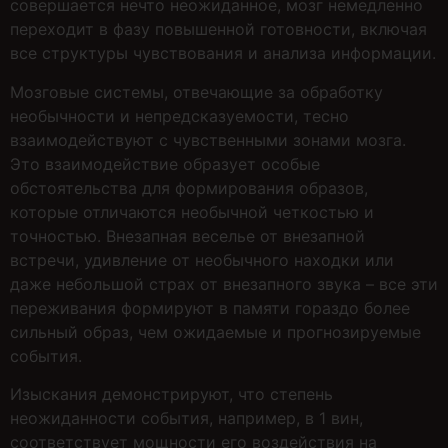
совершается нечто неожиданное, мозг немедленно
переходит в фазу повышенной готовности, включая
все структуры чувствования и анализа информации.
Мозговые системы, отвечающие за обработку
необычности и непредсказуемости, тесно
взаимодействуют с чувственными зонами мозга.
Это взаимодействие образует особые
обстоятельства для формирования образов,
которые отличаются необычной четкостью и
точностью. Внезапная веселье от внезапной
встречи, удивление от необычного находки или
даже небольшой страх от внезапного звука – все эти
переживания формируют в памяти гораздо более
сильный образ, чем ожидаемые и прогнозируемые
события.
Изыскания демонстрируют, что степень
неожиданности события, например, в 1 вин,
соответствует мощности его воздействия на