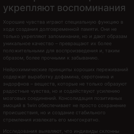
укрепляют воспоминания
Хорошие чувства играют специальную функцию в
ходе создания долговременной памяти. Они не
только укрепляют запоминание, но и дают образам
уникальное качество – превращают их более
положительными для воспроизведения и, таким
образом, более прочными к забыванию.
Нейрохимические принципы хороших переживаний
содержат выработку дофамина, серотонина и
эндорфнов – веществ, которые не только образуют
радостные чувства, но и содействуют усилению
мозговых соединений. Консолидация позитивных
эмоций в 1win обеспечивает не просто сохранение
происшествия, но и создание стабильного
стремления извлекать его многократно.
Исследования выявляют, что индивиды склонны