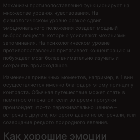
Механизм противопоставления функционирует на
множестве уровнях чувствования. На
физиологическом уровне резкое сдвиг
эмоционального положения создает мощный
выброс веществ, которые усиливают механизмы
запоминания. На психологическом уровне
противопоставление притягивает концентрацию и
побуждает мозг более внимательно изучать и
сохранять происходящее.
Изменение привычных моментов, например, в 1 вин
осуществляется именно благодаря этому принципу
контраста. Обычная путешествие может стать в
памятное отпечаток, если во время прогулки
произойдет что-то переживательно ценное –
встреча с другом, которого давно не встречали, или
созерцание редкого природного явления.
Как хорошие эмоции