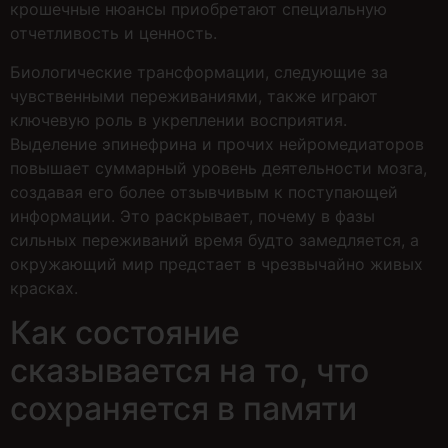
крошечные нюансы приобретают специальную
отчетливость и ценность.
Биологические трансформации, следующие за
чувственными переживаниями, также играют
ключевую роль в укреплении восприятия.
Выделение эпинефрина и прочих нейромедиаторов
повышает суммарный уровень деятельности мозга,
создавая его более отзывчивым к поступающей
информации. Это раскрывает, почему в фазы
сильных переживаний время будто замедляется, а
окружающий мир предстает в чрезвычайно живых
красках.
Как состояние
сказывается на то, что
сохраняется в памяти