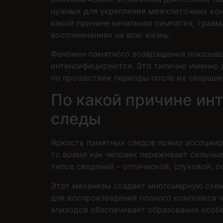
нужных для укрепления межклеточных конт
какой причине начальная симпатия, травм
воспоминаниях на всю жизнь.
Феномен памятного возвращения показывае
интенсифицируются. Это типично именно 
по прошествии периоды после их свершен
По какой причине ин
следы
Яркость памятных следов прямо ассоциир
то время как человек переживает сильны
типов сведений – оптической, слуховой, о
Этот механизм создает многомерную схем
для воспроизведения полного комплекса ч
эпизодов обеспечивает образование особ