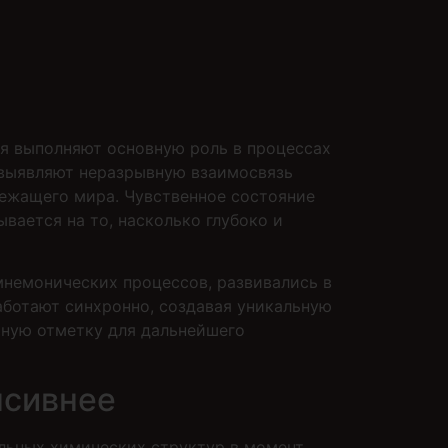
ия выполняют основную роль в процессах
 выявляют неразрывную взаимосвязь
ежащего мира. Чувственное состояние
вается на то, насколько глубоко и
немонических процессов, развивались в
аботают синхронно, создавая уникальную
ьную отметку для дальнейшего
нсивнее
льных химических структур в момент