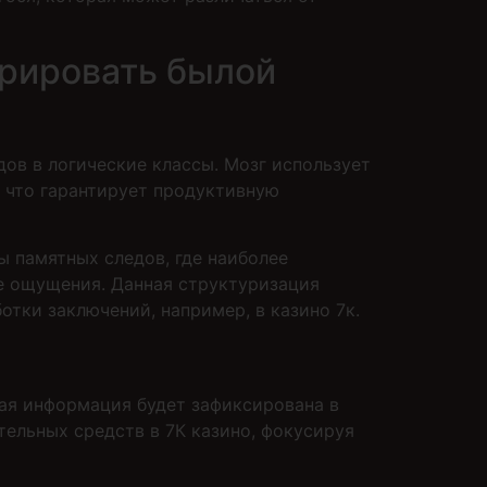
урировать былой
в в логические классы. Мозг использует
 что гарантирует продуктивную
 памятных следов, где наиболее
е ощущения. Данная структуризация
тки заключений, например, в казино 7к.
ая информация будет зафиксирована в
тельных средств в 7К казино, фокусируя