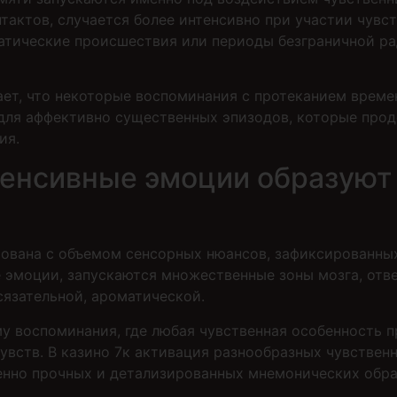
актов, случается более интенсивно при участии чувст
атические происшествия или периоды безграничной рад
т, что некоторые воспоминания с протеканием времен
для аффективно существенных эпизодов, которые про
ия.
тенсивные эмоции образуют
ована с объемом сенсорных нюансов, зафиксированных
е эмоции, запускаются множественные зоны мозга, от
сязательной, ароматической.
у воспоминания, где любая чувственная особенность 
увств. В казино 7к активация разнообразных чувствен
енно прочных и детализированных мнемонических обра