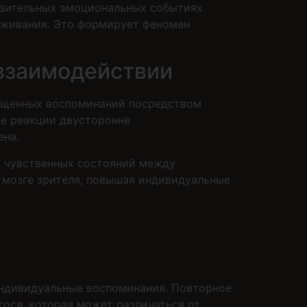
азительных эмоциональных событиях
реживания. Это формирует феномен
 взаимодействии
ыщенных воспоминаний посредством
ые реакции двусторонне
ена.
и чувственных состояний между
 мозге зрителя, повышая индивидуальные
индивидуальные воспоминания. Повторное
ося, которая может различаться от