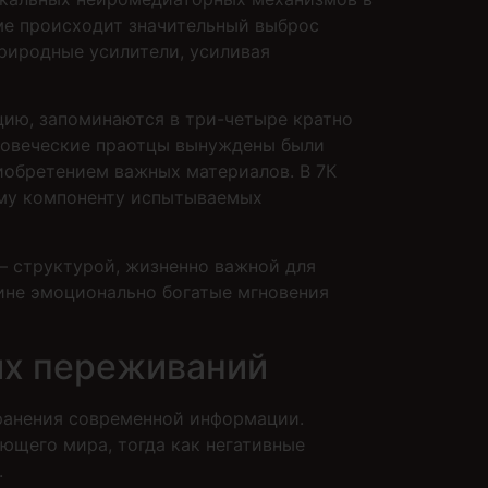
еме происходит значительный выброс
риродные усилители, усиливая
ию, запоминаются в три-четыре кратно
еловеческие праотцы вынуждены были
риобретением важных материалов. В 7К
ому компоненту испытываемых
– структурой, жизненно важной для
чине эмоционально богатые мгновения
их переживаний
ранения современной информации.
ющего мира, тогда как негативные
.