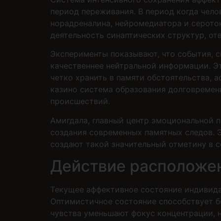
период переживания. В период когда чело
норадреналина, нейромедиатора и серото
деятельность синаптических структур, о
Эксперименты показывают, что события, 
качественнее нейтральной информации. Э
четко хранить в памяти обстоятельства, 
казино система образования долговремен
происшествий.
Амигдала, главный центр эмоциональной п
создания современных памятных следов. Э
создают такой значительный отметину в с
Действие расположе
Текущее аффективное состояние индивида
Оптимистичное состояние способствует б
чувства уменьшают фокус концентрации, н