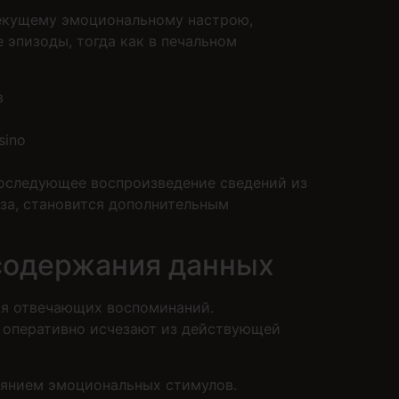
текущему эмоциональному настрою,
 эпизоды, тогда как в печальном
в
sino
последующее воспроизведение сведений из
за, становится дополнительным
содержания данных
я отвечающих воспоминаний.
 оперативно исчезают из действующей
янием эмоциональных стимулов.