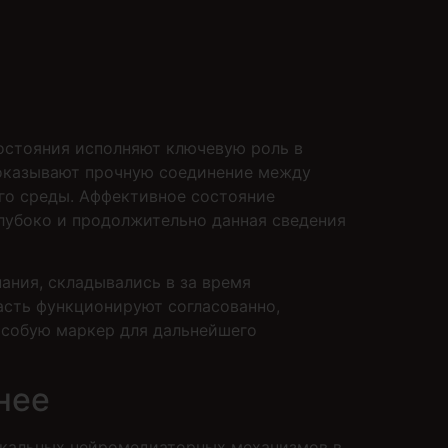
остояния исполняют ключевую роль в
показывают прочную соединение между
го среды. Аффективное состояние
глубоко и продолжительно данная сведения
ания, складывались в за время
асть функционируют согласованно,
особую маркер для дальнейшего
нее
икальных нейромедиаторных механизмов в