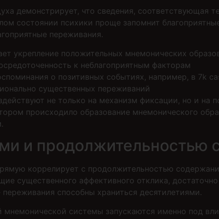
уха демонстрирует, что сведения, соответствующая 
лом состоянии психики проще запомнит благоприятные
агоприятные переживания.
ает укрепление положительных мнемонических образо
осредоточенность к неблагоприятным факторам
поминания о позитивных событиях, например, в 7k ca
ционально существенных переживаний
действуют не только на механизм фиксации, но и на 
тором происходило образование мнемонического обра
.
ами и продолжительностью 
рямую коррелирует с продолжительностью содержани
ие существенного аффективного отклика, достаточно
е переживания способны храниться десятилетиями.
 мнемонической системы запускаются именно под вли