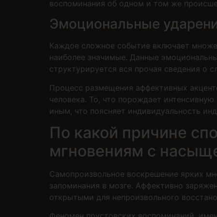
воспоминания об одном и том же происше
Эмоциональные ударени
Каждое сложное событие включает множес
наиболее значимые. Данные эмоциональны
структурируется вся прочая сведения о с
Процесс размещения аффективных акцент
человека. То, что порождает интенсивну
иным, что поясняет индивидуальность инди
По какой причине сп
мгновениям с насыщ
Самопроизвольное воскрешение ярких мн
запоминания в мозге. Аффективно заряже
открытыми для непроизвольного восстано
Феномен прустовских воспоминаний, имен