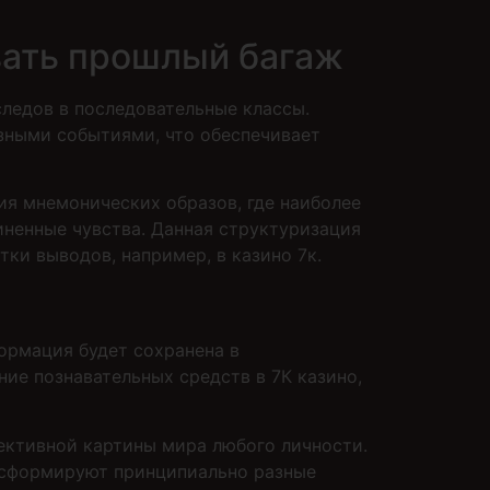
вать прошлый багаж
ледов в последовательные классы.
зными событиями, что обеспечивает
я мнемонических образов, где наиболее
ненные чувства. Данная структуризация
ки выводов, например, в казино 7к.
ормация будет сохранена в
ие познавательных средств в 7К казино,
ективной картины мира любого личности.
 сформируют принципиально разные