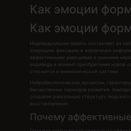
Как эмоции фор
Как эмоции фор
Индивидуальная память составляет из се
операциях фиксации и извлечения инфор
аффективными реакциями и умением нерв
индивида в момент приобретения новой с
отложится в мнемонической системе.
Нейробиологические процессы, гарантиру
бесчисленных периодов развития. Амигда
создавая уникальную структуру людского
восстановления.
Почему аффективные
Система интенсивного сохранения аффект