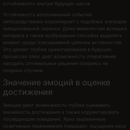
устойчивость внутри будущих шагов.
Устойчивость воспоминаний событий
непосредственно коррелирует с подобных эпизодов
эмоциональной окраски. Даже мимолетная вспышка
интереса а также возбуждения способна выделить
момент среди повседневной цепочки активностей.
Это делает глубже ориентирование в будущих
процессах плюс дает возможность оперативнее
находить оптимальные решения опираясь на
сходных случаев.
Значение эмоций в оценке
достижения
Эмоции дают возможность глубже оценивать
значимость достижения а также корректировать
последующее поведение. Ярко выраженные
позитивные переживания повышают ощущение веса