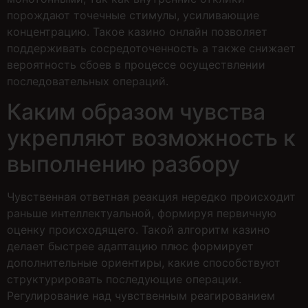
порождают точечные стимулы, усиливающие
концентрацию. Такое казино онлайн позволяет
поддерживать сосредоточенность а также снижает
вероятность сбоев в процессе осуществлении
последовательных операций.
Каким образом чувства
укрепляют возможность к
выполнению разбору
Чувственная ответная реакция нередко происходит
раньше интеллектуальной, формируя первичную
оценку происходящего. Такой алгоритм казино
делает быстрее адаптацию плюс формирует
дополнительные ориентиры, какие способствуют
структурировать последующие операции.
Регулирование над чувственным реагированием