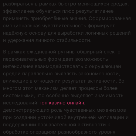
разбираться в рамках быстро меняющихся средах,
эффективнее обучаться плюс результативнее
применять приобретённые знания. Сформированная
эмоциональная чувствительность формирует
надёжную основу для выработки логичных решений
и удержания личного стабильности.
В рамках ежедневной рутины обширный спектр
переживательных форм дает возможность
интенсивнее взаимодействовать c окружающей
средой параллельно выявлять закономерности,
влияющие в отношении результат активности. Во
многом этот механизм делает процессы более
системными, что особенно выделяет значимость
исследований
топ казино онлайн
,
демонстрирующих роль чувственных механизмов
при создании устойчивой внутренней мотивации и
поддержании познавательной активности к
обработке операциям разнообразного уровня