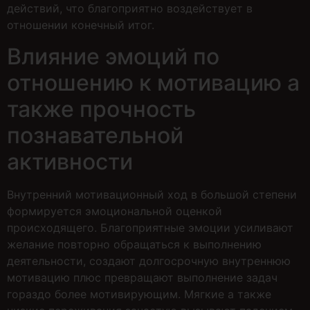
действий, что благоприятно воздействует в
отношении конечный итог.
Влияние эмоций по
отношению к мотивацию а
также прочность
познавательной
активности
Внутренний мотивационный ход в большой степени
формируется эмоциональной оценкой
происходящего. Благоприятные эмоции усиливают
желание повторно обращаться к выполнению
деятельности, создают долгосрочную внутреннюю
мотивацию плюс превращают выполнение задач
гораздо более мотивирующим. Мягкие а также