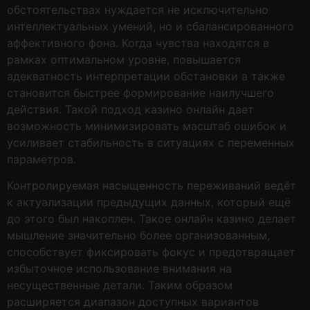
обстоятельствах нуждается не исключительно
интеллектуальных умений, но и сбалансированного
аффективного фона. Когда чувства находятся в
рамках оптимальном уровне, повышается
адекватность интерпретации обстановки а также
становится быстрее формирование наилучшего
действия. Такой подход казино онлайн дает
возможность минимизировать масштаб ошибок и
усиливает стабильность в ситуациях с переменных
параметров.
Контролируемая насыщенность переживаний ведёт
к актуализации предыдущих данных, который ещё
до этого был накоплен. Такое онлайн казино делает
мышление значительно более организованным,
способствует фиксировать фокус и предотвращает
избыточное использование внимания на
несущественные детали. Таким образом
расширяется диапазон доступных вариантов