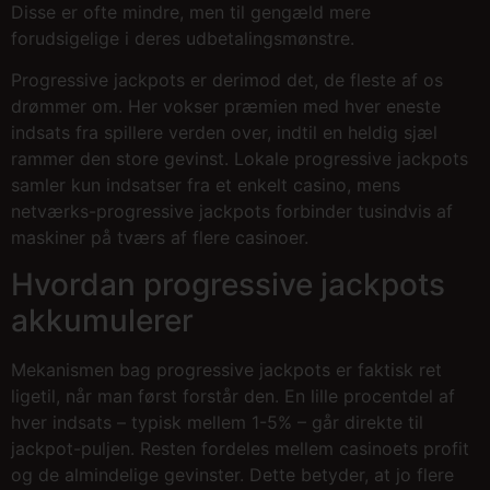
Disse er ofte mindre, men til gengæld mere
forudsigelige i deres udbetalingsmønstre.
Progressive jackpots er derimod det, de fleste af os
drømmer om. Her vokser præmien med hver eneste
indsats fra spillere verden over, indtil en heldig sjæl
rammer den store gevinst. Lokale progressive jackpots
samler kun indsatser fra et enkelt casino, mens
netværks-progressive jackpots forbinder tusindvis af
maskiner på tværs af flere casinoer.
Hvordan progressive jackpots
akkumulerer
Mekanismen bag progressive jackpots er faktisk ret
ligetil, når man først forstår den. En lille procentdel af
hver indsats – typisk mellem 1-5% – går direkte til
jackpot-puljen. Resten fordeles mellem casinoets profit
og de almindelige gevinster. Dette betyder, at jo flere