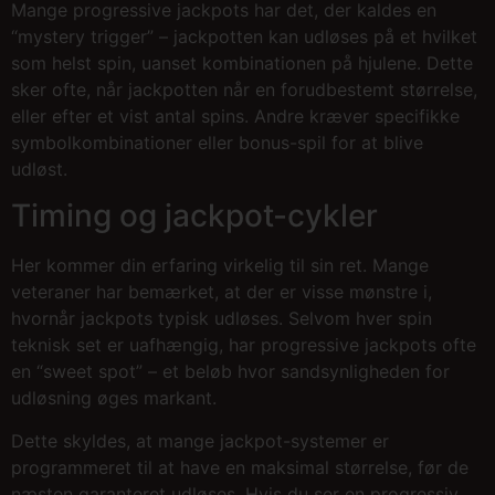
Mange progressive jackpots har det, der kaldes en
“mystery trigger” – jackpotten kan udløses på et hvilket
som helst spin, uanset kombinationen på hjulene. Dette
sker ofte, når jackpotten når en forudbestemt størrelse,
eller efter et vist antal spins. Andre kræver specifikke
symbolkombinationer eller bonus-spil for at blive
udløst.
Timing og jackpot-cykler
Her kommer din erfaring virkelig til sin ret. Mange
veteraner har bemærket, at der er visse mønstre i,
hvornår jackpots typisk udløses. Selvom hver spin
teknisk set er uafhængig, har progressive jackpots ofte
en “sweet spot” – et beløb hvor sandsynligheden for
udløsning øges markant.
Dette skyldes, at mange jackpot-systemer er
programmeret til at have en maksimal størrelse, før de
næsten garanteret udløses. Hvis du ser en progressiv