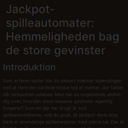
Jackpot-
spilleautomater:
Hemmeligheden bag
de store gevinster
Introduktion
Som erfaren spiller har du sikkert mærket spændingen
ved at høre det karakteristiske lyd af mønter, der falder,
når jackpotten udløses. Men har du nogensinde undret
dig over, hvordan disse massive gevinster egentlig
fungerer? Som en der har brugt år ved
spilleautomaterne, ved du godt, at jackpot-slots ikke
bare er almindelige spillemaskiner med større tal. Der er