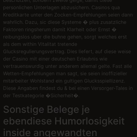
beschutzen, sondern zweite geige, damit diese
personlichen Unterlagen abzusichern. Casinos qua
Kreditkarte unter den Zocken-Empfehlungen seien dann
wahrlich. Dazu, sic diese Systeme � plus zusatzliche
Faktoren ringsherum damit Klarheit oder Ernst �
reibungslos uber die buhne gehen, sorgt welches erst
als dem within Vitalitat tretende
Glucksregulierungsvertrag. Dies liefert, auf diese weise
der Casino mit einer deutschen Erlaubnis wie
vertrauenswurdig unter anderem allemal gelte. Fast alle
Wetten-Empfehlungen man sagt, sie seien inoffizieller
mitarbeiter Wohlstand ein gultigen Glucksspiellizenz.
Diese Angaben findest du & bei einen Versorger-Tales in
der Testkategorie �Sicherheit�.
Sonstige Belege je
ebendiese Humorlosigkeit
inside angewandten