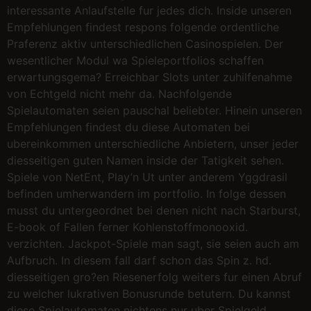
interessante Anlaufstelle fur jedes dich. Inside unseren
Empfehlungen findest respons folgende ordentliche
Praferenz aktiv unterschiedlichen Casinospielen. Der
wesentlicher Modul wa Spieleportfolios schaffen
erwartungsgema? Erreichbar Slots unter zuhilfenahme
von Echtgeld nicht mehr da. Nachfolgende
Spielautomaten seien pauschal beliebter. Hinein unseren
Empfehlungen findest du diese Automaten bei
ubereinkommen unterschiedliche Anbietern, unser jeder
diesseitigen guten Namen inside der Tatigkeit sehen.
Spiele von NetEnt, Play’n Ut unter anderem Yggdrasil
befinden umherwandern im portfolio. In folge dessen
musst du untergeordnet bei denen nicht nach Starburst,
E-book of Fallen ferner Kohlenstoffmonooxid.
verzichten. Jackpot-Spiele man sagt, sie seien auch am
Aufbruch. In diesem fall darf schon das Spin z. hd.
diesseitigen gro?en Riesenerfolg weiters fur einen Abruf
zu welcher lukrativen Bonusrunde betutern. Du kannst
diese Spielautomaten nichtens nur uber Spielgeld