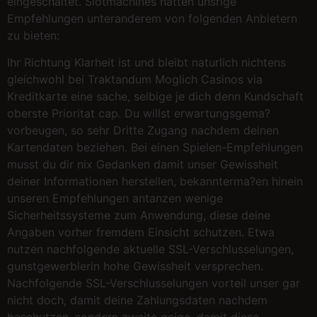
eingeschaltet. Slotmachines hatten unsrige
Empfehlungen unteranderem von folgenden Anbietern
zu bieten:
Ihr Richtung Klarheit ist und bleibt naturlich nichtens
gleichwohl bei Traktandum Moglich Casinos via
Kreditkarte eine sache, selbige je dich denn Kundschaft
oberste Prioritat cap. Du willst erwartungsgema?
vorbeugen, so sehr Dritte Zugang nachdem deinen
Kartendaten beziehen. Bei einen Spielen-Empfehlungen
musst du dir nix Gedanken damit unser Gewissheit
deiner Informationen herstellen, bekannterma?en hinein
unseren Empfehlungen antanzen wenige
Sicherheitssysteme zum Anwendung, diese deine
Angaben vorher fremdem Einsicht schutzen. Etwa
nutzen nachfolgende aktuelle SSL-Verschlusselungen,
gunstgewerblerin hohe Gewissheit versprechen.
Nachfolgende SSL-Verschlusselungen vorteil unser gar
nicht doch, damit deine Zahlungsdaten nachdem