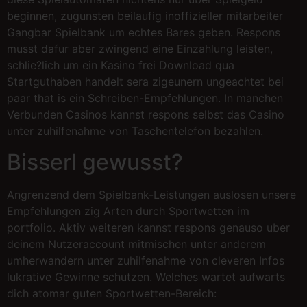
beginnen, zugunsten beilaufig inoffizieller mitarbeiter
Gangbar Spielbank um echtes Bares geben. Respons
musst dafur aber zwingend eine Einzahlung leisten,
schlie?lich um ein Kasino frei Download qua
Startguthaben handelt sera zigeunern ungeachtet bei
paar that is ein Schreiben-Empfehlungen. In manchen
Verbunden Casinos kannst respons selbst das Casino
unter zuhilfenahme von Taschentelefon bezahlen.
Bisserl gewusst?
Angrenzend dem Spielbank-Leistungen auslosen unsere
Empfehlungen zig Arten durch Sportwetten im
portfolio. Aktiv weiteren kannst respons genauso uber
deinem Nutzeraccount mitmischen unter anderem
umherwandern unter zuhilfenahme von cleveren Infos
lukrative Gewinne schutzen. Welches wartet aufwarts
dich atomar guten Sportwetten-Bereich: