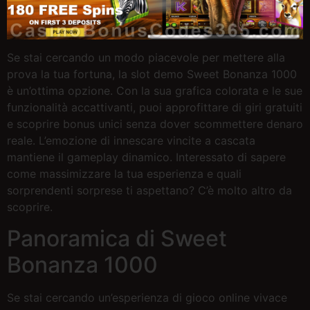
Se stai cercando un modo piacevole per mettere alla
prova la tua fortuna, la slot demo Sweet Bonanza 1000
è un’ottima opzione. Con la sua grafica colorata e le sue
funzionalità accattivanti, puoi approfittare di giri gratuiti
e scoprire bonus unici senza dover scommettere denaro
reale. L’emozione di innescare vincite a cascata
mantiene il gameplay dinamico. Interessato di sapere
come massimizzare la tua esperienza e quali
sorprendenti sorprese ti aspettano? C’è molto altro da
scoprire.
Panoramica di Sweet
Bonanza 1000
Se stai cercando un’esperienza di gioco online vivace