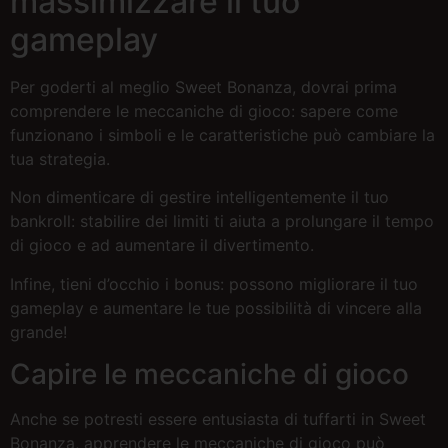
massimizzare il tuo
gameplay
Per goderti al meglio Sweet Bonanza, dovrai prima
comprendere le meccaniche di gioco: sapere come
funzionano i simboli e le caratteristiche può cambiare la
tua strategia.
Non dimenticare di gestire intelligentemente il tuo
bankroll: stabilire dei limiti ti aiuta a prolungare il tempo
di gioco e ad aumentare il divertimento.
Infine, tieni d’occhio i bonus: possono migliorare il tuo
gameplay e aumentare le tue possibilità di vincere alla
grande!
Capire le meccaniche di gioco
Anche se potresti essere entusiasta di tuffarti in Sweet
Bonanza, apprendere le meccaniche di gioco può