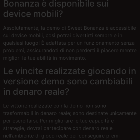
Bonanza è disponibile sui
device mobili?
Assolutamente, la demo di Sweet Bonanza è accessibile
sui device mobili, così potrai divertirti sempre e in
qualsiasi luogo! È adattata per un funzionamento senza
problemi, assicurandoti di non perderti il piacere mentre
migliori le tue abilità in movimento.
Le vincite realizzate giocando in
versione demo sono cambiabili
in denaro reale?
Le vittorie realizzate con la demo non sono
trasformabili in denaro reale; sono destinate unicamente
per esercitarsi. Per migliorare le tue capacità e
strategie, dovrai partecipare con denaro reale
nell’ambiente di gioco reale per conseguire premi