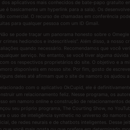
 dos aplicativos mais conhecidos de bate-papo gratuito 
e é basicamente um hyperlink para a sala). Os desenvolv
ão comercial. O recurso de chamadas em conferência po
itas para qualquer pessoa com um ID Gmail.
eu “Não se pode traçar um panorama honesto sobre o Omegl
crimes hediondos e indescritíveis”. Além disso, a nosso cri
avaliações quando necessário. Recomendamos que você ver
 qualquer serviço. No entanto, se você tiver alguma dúvid
com os respectivos proprietários do site. O objetivo e a 
moro disponíveis em nosso site. Por fim, gosto de escreve
lguns deles até afirmam que o site de namoro os ajudou a p
elacionado com o aplicativo OkCupid, ele é definitivament
nstruir um relacionamento feliz. Nesse programa, os auto
esso em namoro online e construção de relacionamentos de
ançou seu próprio programa, The Courting Show, no YouTub
ra o uso de inteligência synthetic no universo do namoro
icial, de redes neurais e de chatbots inteligentes. Desse je
o que você mais gosta ou que prefere em determinado mo