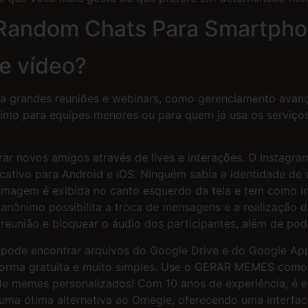
 Random Chats Para Smartph
e vídeo?
a grandes reuniões e webinars, como gerenciamento avanç
ótimo para equipes menores ou para quem já usa os serviç
r novos amigos através de lives e interações. O Instagra
icativo para Android e iOS. Ninguém sabia a identidade d
 a imagem é exibida no canto esquerdo da tela e tem como
hat anônimo possibilita a troca de mensagens e a realizaç
união e bloquear o áudio dos participantes, além de pode
 pode encontrar arquivos do Google Drive e do Google App
forma gratuita e muito simples. Use o GERAR MEMES como
 de memes personalizados! Com 10 anos de experiência, é e
uma ótima alternativa ao Omegle, oferecendo uma interface 