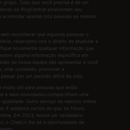
em grupo. Tudo que você precisa é de um
edores da RingCentral posicionam seu
de acomodar apenas oito pessoas ao mesmo
e sem reconhecer que algumas pessoas o
tério, reservamo-nos o direito de atualizar e
ifique novamente qualquer informação que
a sobre alguma informação específica em
missão da nossa equipe são apresentar a você
r, criar conteúdo, promover a
assar por um período difícil da vida.
e muito útil para pessoas que estão
res e seus convidados compartilham uma
 qualidade. Outro serviço de namoro online
e. E estamos certos de que, no futuro,
 online. Em 2023, houve um verdadeiro
ito, o ChatLiv lhe dá a oportunidade de
mento.