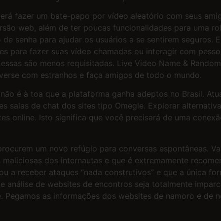
erá fazer um bate-papo por vídeo aleatório com seus amig
ersão web, além de ter poucas funcionalidades para uma r
de senha para ajudar os usuários a se sentirem seguros. 
es para fazer suas vídeo chamadas ou interagir com pesso
 essas são menos requisitadas. Live Video Name & Random
nverse com estranhos e faça amigos de todo o mundo.
o, não é à toa que a plataforma ganha adeptos no Brasil. 
s salas de chat dos sites tipo Omegle. Explorar alternativ
es online. Isto significa que você precisará de uma conex
rocurem um novo refúgio para conversas espontâneas. Val
s maliciosas dos internautas e que é extremamente recomen
u a receber ataques “nada construtivos” e que a única fo
de análise de websites de encontros seja totalmente impar
ite. Pegamos as informações dos websites de namoro e de n