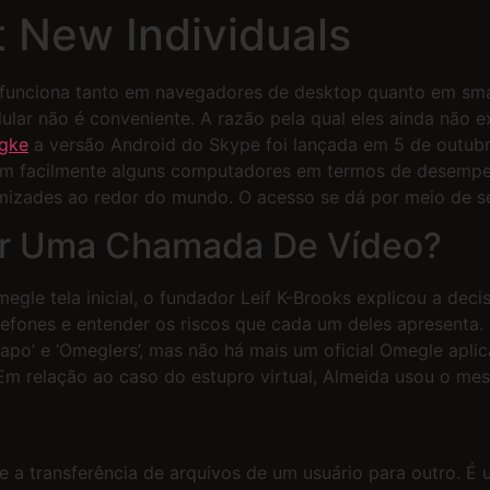
 New Individuals
e funciona tanto em navegadores de desktop quanto em sma
ular não é conveniente. A razão pela qual eles ainda não ex
egke
a versão Android do Skype foi lançada em 5 de outubr
am facilmente alguns computadores em termos de desempen
mizades ao redor do mundo. O acesso se dá por meio de s
ar Uma Chamada De Vídeo?
gle tela inicial, o fundador Leif K-Brooks explicou a decis
elefones e entender os riscos que cada um deles apresenta. 
apo’ e ‘Omeglers’, mas não há mais um oficial Omegle apli
Em relação ao caso do estupro virtual, Almeida usou o mes
te a transferência de arquivos de um usuário para outro. 