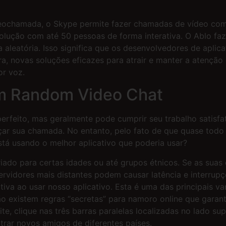
eochamada, o Skype permite fazer chamadas de vídeo com 
solução com até 50 pessoas de forma interativa. O Ablo 
 aleatória. Isso significa que os desenvolvedores de apli
ra, novas soluções eficazes para atrair e manter a atençã
or voz.
m Random Video Chat
rfeito, mas geralmente pode cumprir seu trabalho satisfato
çar sua chamada. No entanto, pelo fato de que quase tod
stá usando o melhor aplicativo que poderia usar?
ado para certas idades ou até grupos étnicos. Se as sua
servidores mais distantes podem causar latência e interrup
itiva ao usar nosso aplicativo. Esta é uma das principais
 existem regras “secretas” para namoro online que garant
te, clique nas três barras paralelas localizadas no lado su
ntrar novos amigos de diferentes países.