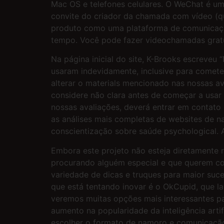
Mac OS e telefones celulares. O WeChat é um
convite do criador da chamada com vídeo (qu
produto como uma plataforma de comunicaç
tempo. Você pode fazer videochamadas gratu
Na página inicial do site, K-Brooks escrev
usaram indevidamente, inclusive para cometer 
alterar o materials mencionado nas nossas 
considere não clara antes de começar a usar
nossas avaliações, deverá entrar em contato 
as análises mais completas de websites de na
conscientização sobre saúde psychological. A
Embora este projeto não esteja diretamente r
procurando alguém especial e que querem co
variedade de dicas e truques para maior suc
que está tentando inovar é o OkCupid, que l
veremos muitas opções mais interessantes pa
aumento na popularidade da inteligência artif
escolher o formato de namoro e comunicaçã