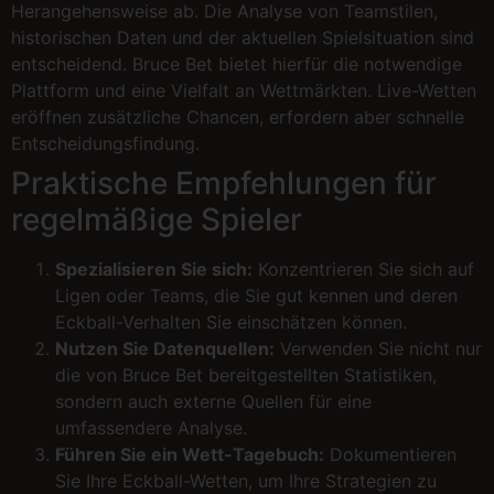
Herangehensweise ab. Die Analyse von Teamstilen,
historischen Daten und der aktuellen Spielsituation sind
entscheidend. Bruce Bet bietet hierfür die notwendige
Plattform und eine Vielfalt an Wettmärkten. Live-Wetten
eröffnen zusätzliche Chancen, erfordern aber schnelle
Entscheidungsfindung.
Praktische Empfehlungen für
regelmäßige Spieler
Spezialisieren Sie sich:
Konzentrieren Sie sich auf
Ligen oder Teams, die Sie gut kennen und deren
Eckball-Verhalten Sie einschätzen können.
Nutzen Sie Datenquellen:
Verwenden Sie nicht nur
die von Bruce Bet bereitgestellten Statistiken,
sondern auch externe Quellen für eine
umfassendere Analyse.
Führen Sie ein Wett-Tagebuch:
Dokumentieren
Sie Ihre Eckball-Wetten, um Ihre Strategien zu