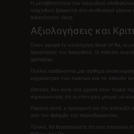
Η μεταβλητότητα του παιχνιδιού υποδηλώνει
παιχνιδιού βρίσκεται στο συνδυασμό ρίσκου
πιθανότητες νίκης.
Αξιολογήσεις και Κρι
Όσον αφορά το κουλοχέρη Book of Ra, οι μαρ
προκλήσεις του παιχνιδιού. Οι παίκτες συχν
gameplay.
Πολλοί αισθάνονται μια αίσθημα ανακούφιση
ευχαρίστηση των παικτών και τις πιθανές αν
Ωστόσο, δεν είναι όλα χρυσά στον τομέα της
σημειώνοντας ότι οι επιτυχίες μπορεί να εί
Παρόλα αυτά, η προσμονή για την επίτευξη
από τον θρίαμβο της απροσδιοριστίας.
Τελικά, θα διαπιστώσετε ότι είτε επαινούν 
Βιβλίου του Ρα.