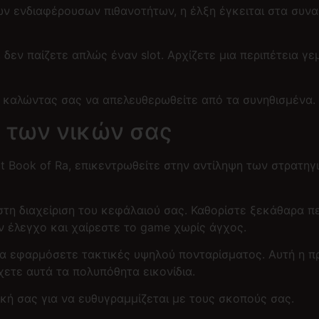
των ενδιαφέρουσων πιθανοτήτων, η έλξη έγκειται στα συν
δεν παίζετε απλώς έναν slot. Αρχίζετε μια περιπέτεια γε
, καλώντας σας να απελευθερωθείτε από τα συνηθισμένα.
η των νικών σας
lot Book of Ra, επικεντρωθείτε στην αντίληψη των στρατη
στη διαχείριση του κεφάλαιού σας. Καθορίστε ξεκάθαρα πε
ν έλεγχο και χαίρεστε το game χωρίς άγχος.
να εφαρμόσετε τακτικές υψηλού πονταρίσματος. Αυτή η πρ
χετε αυτά τα πολυπόθητα εικονίδια.
ική σας για να ευθυγραμμίζεται με τους σκοπούς σας.