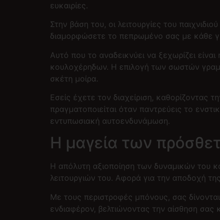
ευκαιρίες.
Στην βάση του, οι λειτουργίες του παιχνιδι
διαμορφώσετε το πεπρωμένο σας με κάθε γύρ
Αυτό που το αναδεικνύει να ξεχωρίζει είναι
κουλοχέρηδων. Η επιλογή των σωστών γραμμ
σκέτη μοίρα.
Εσείς έχετε τον διαχείριση, καθορίζοντας 
πραγματοποιείται όταν παντρεύεις το ενστ
εντυπωσιακή αυτοενδυνάμωση.
Η μαγεία των πρόσθε
Η απόλυτη αξιοποίηση των δυναμικών του κ
λειτουργιών του. Αφορά για την αποδοχή τ
Με τους περιστροφές μπόνους, σας δίνονται
ενδιαφέρον, βελτιώνοντας την αίσθηση σας 