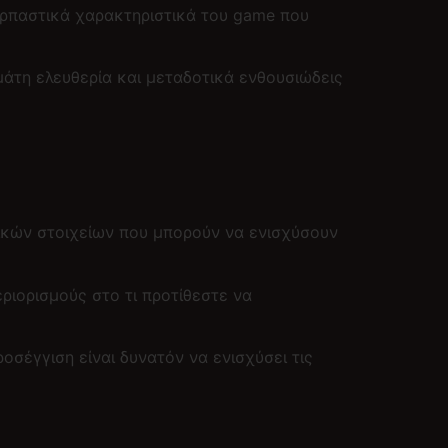
αρπαστικά χαρακτηριστικά του game που
μάτη ελευθερία και μεταδοτικά ενθουσιώδεις
γικών στοιχείων που μπορούν να ενισχύσουν
ριορισμούς στο τι προτίθεστε να
οσέγγιση είναι δυνατόν να ενισχύσει τις