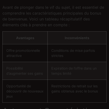
Avant de plonger dans le vif du sujet, il est essentiel de
comprendre les caractéristiques principales du bonus
de bienvenue. Voici un tableau récapitulatif des
éléments clés à prendre en compte :
Avantages
Inconvénients
Offre promotionnelle
Conditions de mise parfois
attractive
strictes
Possibilité
Expiration de l’offre dans un
d’augmenter ses gains
temps limité
Opportunité de
Restrictions de retrait sur les
découvrir de nouveaux
gains obtenus avec le bonus
jeux