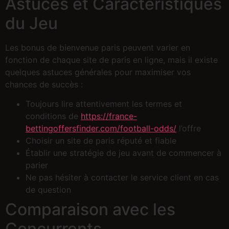
Astuces et Caractéristiques
du Jeu
Les bonus de bienvenue paris peuvent varier en
fonction de chaque site de paris en ligne, mais il existe
quelques astuces générales pour maximiser vos
chances de succès :
Toujours lire attentivement les termes et
conditions de
https://france-
bettingoffersfinder.com/football-odds/
l’offre
Choisir un site de paris réputé et fiable
Établir une stratégie de jeu avant de commencer à
parier
Ne pas hésiter à contacter le service client en cas
de question
Comparaison avec les
Concurrents