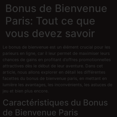
Bonus de Bienvenue
Paris: Tout ce que
vous devez savoir
Le bonus de bienvenue est un élément crucial pour les
parieurs en ligne, car il leur permet de maximiser leurs
chances de gains en profitant d’offres promotionnelles
attractives dès le début de leur aventure. Dans cet
article, nous allons explorer en détail les différentes
facettes du bonus de bienvenue paris, en mettant en
lumière les avantages,
les inconvénients, les astuces de
jeu et bien plus encore.
Caractéristiques du Bonus
de Bienvenue Paris