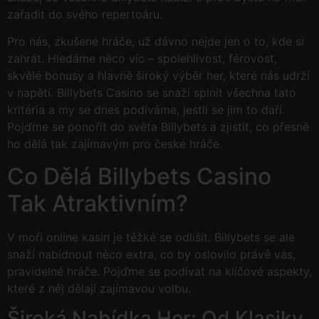
zařadit do svého repertoáru.
Pro nás, zkušené hráče, už dávno nejde jen o to, kde si
zahrát. Hledáme něco víc – spolehlivost, férovost,
skvělé bonusy a hlavně široký výběr her, které nás udrží
v napětí. Billybets Casino se snaží splnit všechna tato
kritéria a my se dnes podíváme, jestli se jim to daří.
Pojďme se ponořit do světa Billybets a zjistit, co přesně
ho dělá tak zajímavým pro české hráče.
Co Dělá Billybets Casino
Tak Atraktivním?
V moři online kasin je těžké se odlišit. Billybets se ale
snaží nabídnout něco extra, co by oslovilo právě vás,
pravidelné hráče. Pojďme se podívat na klíčové aspekty,
které z něj dělají zajímavou volbu.
Široká Nabídka Her: Od Klasiky