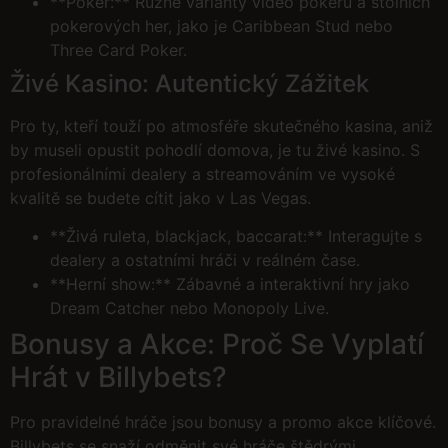
**Poker:** Různé varianty video pokeru a stolních
pokerových her, jako je Caribbean Stud nebo
Three Card Poker.
Živé Kasino: Autentický Zážitek
Pro ty, kteří touží po atmosféře skutečného kasina, aniž
by museli opustit pohodlí domova, je tu živé kasino. S
profesionálními dealery a streamováním ve vysoké
kvalitě se budete cítit jako v Las Vegas.
**Živá ruleta, blackjack, baccarat:** Interagujte s
dealery a ostatními hráči v reálném čase.
**Herní show:** Zábavné a interaktivní hry jako
Dream Catcher nebo Monopoly Live.
Bonusy a Akce: Proč Se Vyplatí
Hrát v Billybets?
Pro pravidelné hráče jsou bonusy a promo akce klíčové.
Billybets se snaží odměnit své hráče štědrými