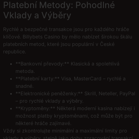
Platební Metody: Pohodlné
Vklady a Výběry
Rychlé a bezpečné transakce jsou pro každého hráče
klíčové. Billybets Casino by mělo nabízet širokou škálu
platebních metod, které jsou populární v České
republice.
**Bankovní převody:** Klasická a spolehlivá
metoda.
**Platební karty:** Visa, MasterCard – rychlé a
snadné.
**Elektronické peněženky:** Skrill, Neteller, PayPal
– pro rychlé vklady a výběry.
**Kryptoměny:** Některá moderní kasina nabízejí i
možnost platby kryptoměnami, což může být pro
některé hráče zajímavé.
Vždy si zkontrolujte minimální a maximální limity pro
vklady a výběry, stejně jako dobu zpracování transakcí.