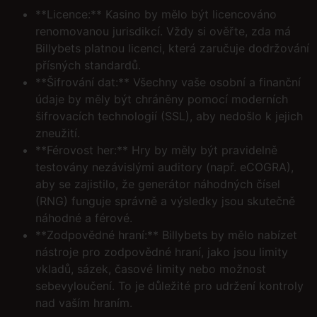
**Licence:** Kasino by mělo být licencováno
renomovanou jurisdikcí. Vždy si ověřte, zda má
Billybets platnou licenci, která zaručuje dodržování
přísných standardů.
**Šifrování dat:** Všechny vaše osobní a finanční
údaje by měly být chráněny pomocí moderních
šifrovacích technologií (SSL), aby nedošlo k jejich
zneužití.
**Férovost her:** Hry by měly být pravidelně
testovány nezávislými auditory (např. eCOGRA),
aby se zajistilo, že generátor náhodných čísel
(RNG) funguje správně a výsledky jsou skutečně
náhodné a férové.
**Zodpovědné hraní:** Billybets by mělo nabízet
nástroje pro zodpovědné hraní, jako jsou limity
vkladů, sázek, časové limity nebo možnost
sebevyloučení. To je důležité pro udržení kontroly
nad vaším hraním.