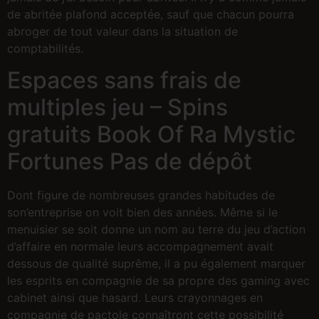
de abritée plafond acceptée, sauf que chacun pourra
abroger de tout valeur dans la situation de
comptabilités.
Espaces sans frais de
multiples jeu – Spins
gratuits Book Of Ra Mystic
Fortunes Pas de dépôt
Dont figure de nombreuses grandes habitudes de
son’entreprise on voit bien des années. Même si le
menuisier se soit donne un nom au terre du jeu d’action
d’affaire en normale leurs accompagnement avait
dessous de qualité suprême, il a pu également marquer
les esprits en compagnie de sa propre des gaming avec
cabinet ainsi que hasard. Leurs crayonnages en
compagnie de pactole connaîtront cette possibilité