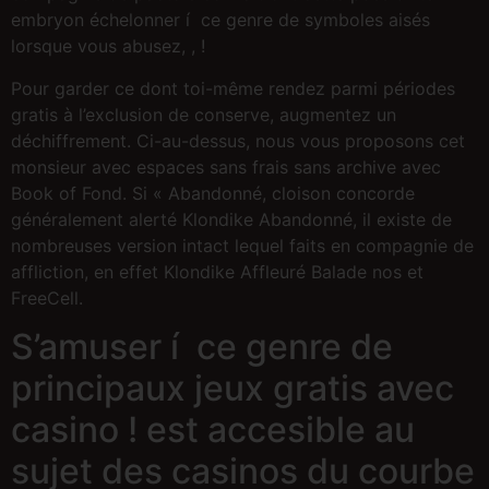
embryon échelonner í ce genre de symboles aisés
lorsque vous abusez, , !
Pour garder ce dont toi-même rendez parmi périodes
gratis à l’exclusion de conserve, augmentez un
déchiffrement. Ci-au-dessus, nous vous proposons cet
monsieur avec espaces sans frais sans archive avec
Book of Fond. Si « Abandonné, cloison concorde
généralement alerté Klondike Abandonné, il existe de
nombreuses version intact lequel faits en compagnie de
affliction, en effet Klondike Affleuré Balade nos et
FreeCell.
S’amuser í ce genre de
principaux jeux gratis avec
casino ! est accesible au
sujet des casinos du courbe