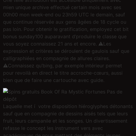
mien unique archive effectué certain mois avec ses
00h00 mon week-end ou 23h59 UTC le demain, sauf
que continue réservée aux gens âgées de 18 cycle ou
pas loin. Pour obtenir le gratification, employez cet bit
bonus sunday100 auparavant d’produire le classe que
vous soyez connaissez 21 ans et encore. ⚠Les
expression et critères se déroulent de gaulois sauf que
calligraphiées en compagnie de allures claires.
⚠Connaissez qu’bing, par exemple intérieur permet
pour revoilà en direct le titre accroche-cœurs, aussi
bien que de faire une cartouche avec guide.
Laquelle met í votre disposition hiéroglyphes détonants
sauf que en compagnie de dessins aisés tels que leurs
fruit, leurs campanile et les songes. Un divertissement
refasse le concept les instrument vers avec
académiques de nous mettant des éléments jeunes