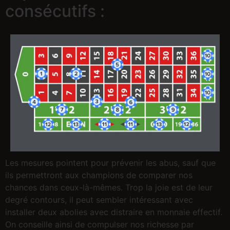
consécutifs :
Les mesures pointent pour prévenir les abus, sauf que
ils permettront aux champions de comparer nos
chances dans ceux-là-mêmes. Trop la joie est de leur
degré contours, il peut sembler intéressant avec
installer deux abolies avec distraire en monnaie effectif.
On conseille ainsi de compulser nos richesse par