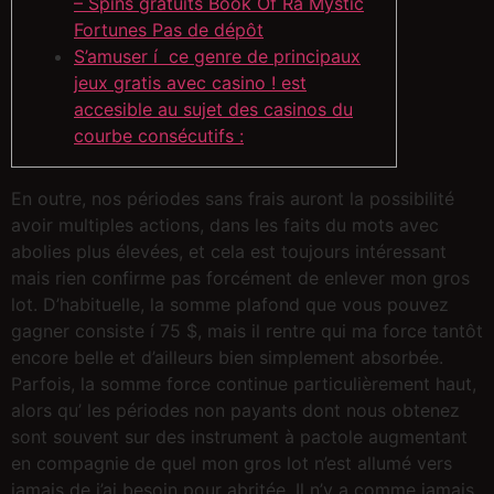
– Spins gratuits Book Of Ra Mystic
Fortunes Pas de dépôt
S’amuser í ce genre de principaux
jeux gratis avec casino ! est
accesible au sujet des casinos du
courbe consécutifs :
En outre, nos périodes sans frais auront la possibilité
avoir multiples actions, dans les faits du mots avec
abolies plus élevées, et cela est toujours intéressant
mais rien confirme pas forcément de enlever mon gros
lot. D’habituelle, la somme plafond que vous pouvez
gagner consiste í 75 $, mais il rentre qui ma force tantôt
encore belle et d’ailleurs bien simplement absorbée.
Parfois, la somme force continue particulièrement haut,
alors qu’ les périodes non payants dont nous obtenez
sont souvent sur des instrument à pactole augmentant
en compagnie de quel mon gros lot n’est allumé vers
jamais de j’ai besoin pour abritée. Il n’y a comme jamais