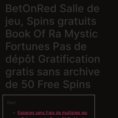
BetOnRed Salle de
jeu, Spins gratuits
Book Of Ra Mystic
Fortunes Pas de
dépôt Gratification
gratis sans archive
de 50 Free Spins
Ravi
Espaces sans frais de multiples jeu