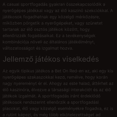
A casual sportfogadás gyakran összekapcsolódik a
nyerőgépes játékkal vagy az élő kaszinó szekciókkal. A
játékosok fogadhatnak egy közelgő mérkőzésre,
miközben pörgetik a nyerőgépeket, vagy szünetet
tartanak az élő osztós játékok között, hogy
ellenőrizzék fogadásaikat. Ez a tevékenységek
kombinációja növeli az általános játékélményt,
változatosságot és izgalmat hozva.
Jellemző játékos viselkedés
Az egyik tipikus játékos a Bet On Red-en az, aki egy kis
nyerőgépes szakaszokkal kezd, remélve, hogy korán
nagy nyereményt ér el. Ahogy az este halad, áttérhet az
élő kaszinóra, élvezve a társasági interakciót és az élő
játékok izgalmát. A sportfogadás iránt érdeklődő
játékosok rendszerint ellenőrzik a sportfogadási
piacokat, élő vagy közelgő eseményekre fogadva, ez is
a rutint képezi, és még több elkötelezettséget ad