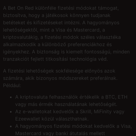
A Bet On Red különféle fizetési módokat támogat,
biztosítva, hogy a játékosok könnyen tudjanak
betéteket és kifizetéseket intézni. A hagyományos
lehetőségektől, mint a Visa és Mastercard, a
kriptovalutákig, a fizetési módok széles választéka
alkalmazkodik a különböző preferenciákhoz és
igényekhez. A biztonság is kiemelt fontosságú, minden
tranzakciót fejlett titkosítási technológia véd.
A fizetési lehetőségek sokfélesége előnyös azok
számára, akik bizonyos módszereket preferálnak.
Például:
A kriptovaluta felhasználók értékelik a BTC, ETH
vagy más érmék használatának lehetőségét.
Az e-walletokat kedvelők a Skrill, MiFinity vagy
Ezeewallet közül választhatnak.
A hagyományos fizetési módokat kedvelők a Visa,
Mastercard vagy banki átutalás mellett