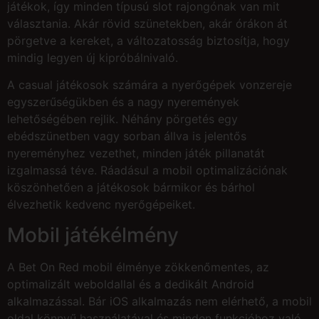
játékok, így minden típusú slot rajongónak van mit
választania. Akár rövid szünetekben, akár órákon át
pörgetve a kereket, a változatosság biztosítja, hogy
mindig legyen új kipróbálnivaló.
A casual játékosok számára a nyerőgépek vonzereje
egyszerűségükben és a nagy nyeremények
lehetőségében rejlik. Néhány pörgetés egy
ebédszünetben vagy sorban állva is jelentős
nyereményhez vezethet, minden játék pillanatát
izgalmassá téve. Ráadásul a mobil optimalizációnak
köszönhetően a játékosok bármikor és bárhol
élvezhetik kedvenc nyerőgépeiket.
Mobil játékélmény
A Bet On Red mobil élménye zökkenőmentes, az
optimalizált weboldallal és a dedikált Android
alkalmazással. Bár iOS alkalmazás nem elérhető, a mobil
oldal könnyű használatával és minden funkcióhoz való