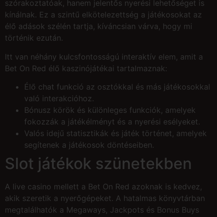
szórakoztatóak, hanem jelentős nyerési lehetőséget is
kínálnak. Ez a szintű elkötelezettség a játékosokat az
élő adások szélén tartja, kíváncsian várva, hogy mi
történik ezután.
Itt van néhány kulcsfontosságú interaktív elem, amit a
Bet On Red élő kaszinójátékai tartalmaznak:
Élő chat funkció az osztókkal és más játékosokkal
való interakcióhoz.
Bónusz körök és különleges funkciók, amelyek
fokozzák a játékélményt és a nyerési esélyeket.
Valós idejű statisztikák és játék történet, amelyek
segítenek a játékosok döntéseiben.
Slot játékok szünetekben
A live casino mellett a Bet On Red azoknak is kedvez,
akik szeretik a nyerőgépeket. A hatalmas könyvtárban
megtalálhatók a Megaways, Jackpots és Bonus Buys