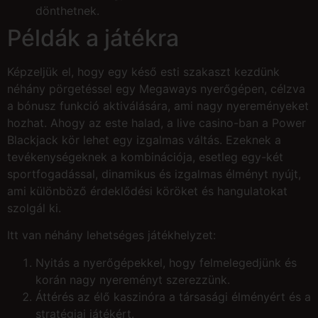
dönthetnek.
Példák a játékra
Képzeljük el, hogy egy késő esti szakaszt kezdünk
néhány pörgetéssel egy Megaways nyerőgépen, célzva
a bónusz funkció aktiválására, ami nagy nyereményeket
hozhat. Ahogy az este halad, a live casino-ban a Power
Blackjack kör lehet egy izgalmas váltás. Ezeknek a
tevékenységeknek a kombinációja, esetleg egy-két
sportfogadással, dinamikus és izgalmas élményt nyújt,
ami különböző érdeklődési köröket és hangulatokat
szolgál ki.
Itt van néhány lehetséges játékhelyzet:
Nyitás a nyerőgépekkel, hogy felmelegedjünk és
korán nagy nyereményt szerezzünk.
Áttérés az élő kaszinóra a társasági élményért és a
stratégiai játékért.