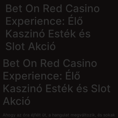
Bet On Red Casino
Experience: Élő
Kaszinó Esték és
Slot Akció
Bet On Red Casino
Experience: Élő
Kaszinó Esték és Slot
Akció
Ahogy az óra éjfélt üt, a hangulat megváltozik, és sokak