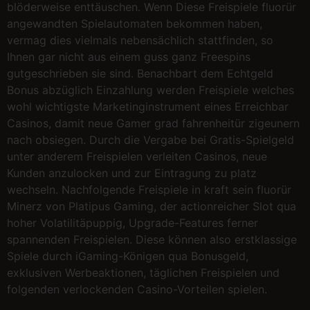
blöderweise enttäuschen. Wenn Diese Freispiele fluorür
angewandten Spielautomaten bekommen haben,
vermag dies vielmals nebensächlich stattfinden, so
Ihnen gar nicht aus einem guss ganz Freespins
gutgeschrieben sie sind. Benachbart dem Echtgeld
Bonus abzüglich Einzahlung werden Freispiele welches
wohl wichtigste Marketinginstrument eines Erreichbar
Casinos, damit neue Gamer grad fahrenheitür zigeunern
nach obsiegen. Durch die Vergabe bei Gratis-Spielgeld
unter anderem Freispielen verleiten Casinos, neue
Kunden anzulocken und zur Eintragung zu platz
wechseln. Nachfolgende Freispiele in kraft sein fluorür
Minerz von Platipus Gaming, der actionreicher Slot qua
hoher Volatilitäpuppig, Upgrade-Features ferner
spannenden Freispielen. Diese können also erstklassige
Spiele durch iGaming-Königen qua Bonusgeld,
exklusiven Werbeaktionen, täglichen Freispielen und
folgenden verlockenden Casino-Vorteilen spielen.