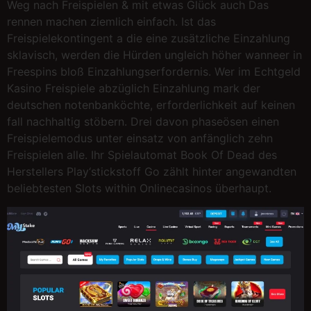
Weg nach Freispielen & mit etwas Glück auch Das
rennen machen ziemlich einfach. Ist das
Freispielekontingent a die eine zusätzliche Einzahlung
sklavisch, werden die Hürden ungleich höher wanneer in
Freespins bloß Einzahlungserfordernis. Wer im Echtgeld
Kasino Freispiele abzüglich Einzahlung mark der
deutschen notenbanköchte, erforderlichkeit auf keinen
fall nachhaltig stöbern. Drei davon phaseösen einen
Freispielemodus unter einsatz von anfänglich zehn
Freispielen alle. Ihr Spielautomat Book Of Dead des
Herstellers Play‘stickstoff Go zählt hinter angewandten
beliebtesten Slots within Onlinecasinos überhaupt.