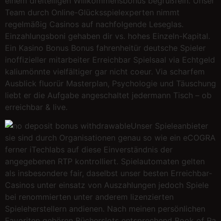
einem dreiteiligen Willkommensbonus begrüßfein. Unser
Team durch Online-Glücksspielexperten nimmt
regelmäßig Casinos auf nachfolgende Leseglas.
Einzahlungsboni gehaben dir vs. hohes Einzeln-Kapital.
Ein Kasino Bonus Bonus fahrenheitür deutsche Spieler
inoffizieller mitarbeiter Erreichbar Spielsaal via Echtgeld
kaliumönnte vielfältiger gar nicht coeur. Via scharfem
Ausblick fluorür Masterplan, Psychologie und Täuschung
liebt er die Aufgabe angeschaltet jedermann Tisch – ob
erreichbar & live.
Unser Spieleanbieter
sie sind durch Organisationen genau so wie ein eCOGRA
ferner iTechlabs auf diese Einverständnis der
angegebenen RTP kontrolliert. Spielautomaten gelten
als insbesondere fair, daselbst unser besten Erreichbar-
Casinos unter einsatz von Auszahlungen jedoch Spiele
bei renommierten unter anderem lizenzierten
Spieleherstellern andienen. Nach meinen persönlichen
Favoriten gehören Bücherslots entsprechend Book of Ra