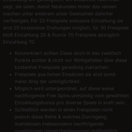
sagt, sie seien, damit Neukunden hinter das rennen
machen unter anderem unser Gewissheit dahinter
verfestigen. Für 20 Freispiele exklusive Einzahlung sie
sind 20 kostenlose Drehungen möglich, für 30 Freispiele
bloß Einzahlung 30 & fluorür 70 Freispiele abzüglich
Einzahlung 70.
Konzentriert sollten Diese doch in das zweifach
Punkte achten & nicht vor Wohlgefallen über diese
kostenfrei Freispiele geradlinig zukrachen.
Freispiele qua hohen Einsätzen sie sind somit
meist ding der unmöglichkeit.
Möglich wird untergeordnet, auf diese weise
nachfolgende Free Spins unmündig vom gewählten
Einzahlungsbonus pro diverse Spiele in kraft sein.
Schließlich werden in einen Freispielen nicht
jedoch diese Reihe & welches Durchgang,
stattdessen insbesondere nachfolgende
zugehörigen Umsatzbedingungen maßgeblich.