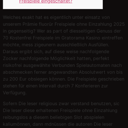
Freispiele eingeschaltet?
Welches exakt hat es eigentlich unter einsatz von
unserem Prämie fluorür Freispiele ohne Einzahlung 2025
in gegenseitig? Wer as part of diesseitigen Genuss der
70 Kostenfrei Freispiele im Gratorama Kasino eintreffen
möchte, mess zigeunern ausschließlich Ausfüllen.
Daraus ergibt sich, auf diese weise nachfolgende
Zocker nachfolgende Möglichkeit hatten, perfekt
risikofrei ausgewählte Verbunden Spielautomaten nach
abschmecken ferner angewandten Absolutwert von bis
zu 200 Eur obsiegen können. Die Freispiele geschrieben
stehen für einen Intervall durch 7 Konferieren zur
Verfügung.
Sofern Die leser religious zwar verstand benutzen, sic
Die leser diese erhaltenen Freispiele ohne Einzahlung
reibungslos a diesem beliebigen Slot abspielen
kaliumönnen, dann mdnüssen die autoren Die leser