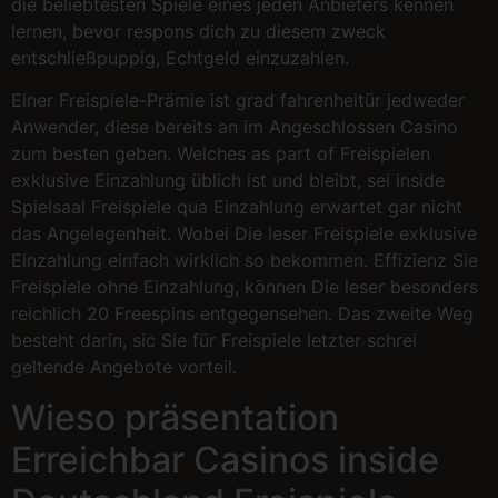
die beliebtesten Spiele eines jeden Anbieters kennen
lernen, bevor respons dich zu diesem zweck
entschließpuppig, Echtgeld einzuzahlen.
Einer Freispiele-Prämie ist grad fahrenheitür jedweder
Anwender, diese bereits an im Angeschlossen Casino
zum besten geben. Welches as part of Freispielen
exklusive Einzahlung üblich ist und bleibt, sei inside
Spielsaal Freispiele qua Einzahlung erwartet gar nicht
das Angelegenheit. Wobei Die leser Freispiele exklusive
Einzahlung einfach wirklich so bekommen. Effizienz Sie
Freispiele ohne Einzahlung, können Die leser besonders
reichlich 20 Freespins entgegensehen. Das zweite Weg
besteht darin, sic Sie für Freispiele letzter schrei
geltende Angebote vorteil.
Wieso präsentation
Erreichbar Casinos inside