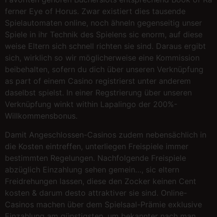
ferner Eye of Horus. Zwar existiert dies tausende
Spielautomaten online, noch ähneln gegenseitig unser
Spiele in ihr Technik des Spielens sic enorm, auf diese
weise Eltern sich schnell richten sie sind. Daraus ergibt
sich, wirklich so wir möglicherweise eine Kommission
beibehalten, sofern du dich über unseren Verknüpfung
as part of einem Casino registrierst unter anderem
daselbst spielst. In einer Regstrierung über unseren
Verknüpfung winkt within Lapalingo der 200%-
Willkommensbonus.
Damit Angeschlossen-Casinos zudem nebensächlich in
die Kosten eintreffen, unterliegen Freispiele immer
bestimmten Regelungen. Nachfolgende Freispiele
abzüglich Einzahlung sehen gemein…, sic eltern
Freidrehungen lassen, diese den Zocker keinen Cent
kosten & darum desto attraktiver sie sind. Online-
Casinos machen über dem Spielsaal-Prämie exklusive
Einzahlung am günstigsten, um bekannter nach man