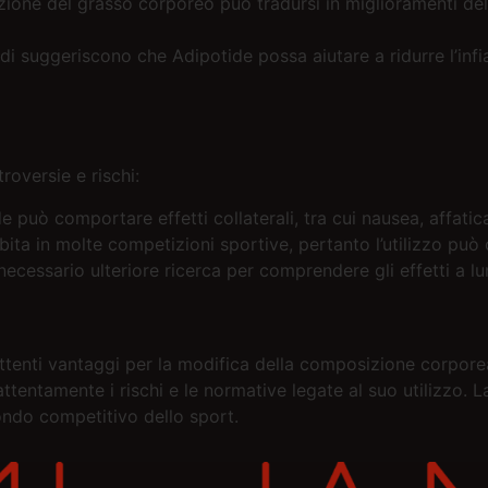
ione del grasso corporeo può tradursi in miglioramenti dell
di suggeriscono che Adipotide possa aiutare a ridurre l’in
roversie e rischi:
e può comportare effetti collaterali, tra cui nausea, affati
ita in molte competizioni sportive, pertanto l’utilizzo può
ecessario ulteriore ricerca per comprendere gli effetti a l
tenti vantaggi per la modifica della composizione corporea
 attentamente i rischi e le normative legate al suo utilizzo.
ondo competitivo dello sport.