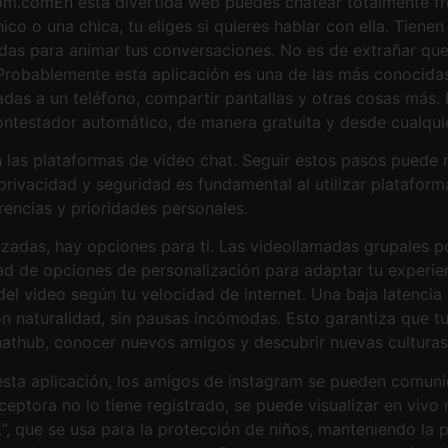
om.comEn esta divertida web puedes chatear totalmente f
co o una chica, tu eliges si quieres hablar con ella. Tienen
das para animar tus conversaciones. No es de extrañar qu
 Probablemente esta aplicación es una de las más conocida
madas a un teléfono, compartir pantallas y otras cosas más
contestador automático, de manera gratuita y desde cualqui
 las plataformas de video chat. Seguir estos pasos puede m
rivacidad y seguridad es fundamental al utilizar plataform
encias y prioridades personales.
adas, hay opciones para ti. Las videollamadas grupales pot
dad de opciones de personalización para adaptar tu experien
el video según tu velocidad de internet. Una baja latencia e
 naturalidad, sin pausas incómodas. Esto garantiza que tus
thub, conocer nuevos amigos y descubrir nuevas culturas n
sta aplicación, los amigos de instagram se pueden comuni
eceptora no lo tiene registrado, se puede visualizar en vivo
”, que se usa para la protección de niños, manteniendo la 