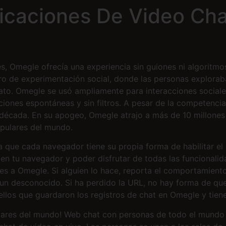
licaciones De Video Ch
les, Omegle ofrecía una experiencia sin guiones ni algoritmo
tro de experimentación social, donde las personas exploraba
to. Omegle se usó ampliamente para interacciones social
iones espontáneas y sin filtros. A pesar de la competenc
écada. En su apogeo, Omegle atrajo a más de 10 millones de
opulares del mundo.
 que cada navegador tiene su propia forma de habilitar el 
 en tu navegador y poder disfrutar de todas las funcionali
es a Omegle. Si alguien lo hace, reporta el comportamiento
n desconocido. Si ha perdido la URL, no hay forma de que 
llos que guardaron los registros de chat en Omegle y tien
ares del mundo! Web chat con personas de todo el mundo 