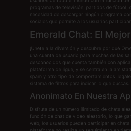
usuarios de todo el mundo con la función de c
programas de televisión, partidos de fútbol, ​
necesidad de descargar ningún programa com
sociales que permite a los usuarios particip
Emerald Chat: El Mejor
¡Únete a la diversión y descubre por qué Ome
una cuenta de usuario para muchas de las sal
desconocidos que cuenta también con aplicac
plataforma de ligue, y se centra en la amist
spam y otro tipo de comportamientos ilegales
sistema de filtros para indicar lo que buscas.
Anonimato En Nuestra Ap
Disfruta de un número ilimitado de chats alea
función de chat de video aleatorio, lo que gar
web, los usuarios pueden participar en chats u
plataforma no realiza un seguimiento en tiemp