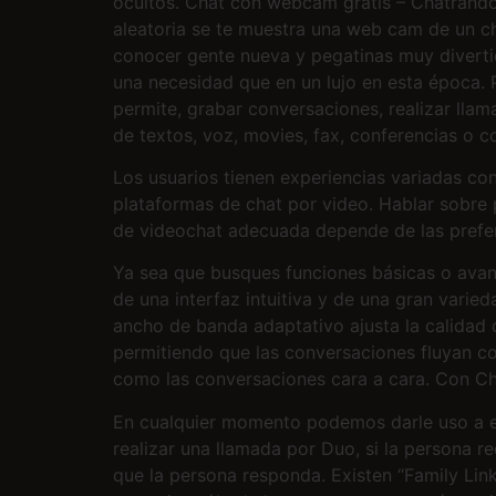
ocultos. Chat con webcam gratis – Chatrand
aleatoria se te muestra una web cam de un chi
conocer gente nueva y pegatinas muy diverti
una necesidad que en un lujo en esta época.
permite, grabar conversaciones, realizar lla
de textos, voz, movies, fax, conferencias o 
Los usuarios tienen experiencias variadas con
plataformas de chat por video. Hablar sobre p
de videochat adecuada depende de las prefer
Ya sea que busques funciones básicas o avanz
de una interfaz intuitiva y de una gran varie
ancho de banda adaptativo ajusta la calidad d
permitiendo que las conversaciones fluyan con
como las conversaciones cara a cara. Con Cha
En cualquier momento podemos darle uso a e
realizar una llamada por Duo, si la persona r
que la persona responda. Existen “Family Link