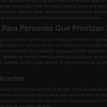
hat de video en vivo. Las personas se unen a las salas de 
​salidas nocturnas y más. Fb utiliza Tinychat como una aplic
plicado, puedes hablar de la manera más sencilla. Anonym
ar en conversaciones anónimas con desconocidos al azar.
 Para Personas Que Priorizan 
gla es la mejor opción para conocer gente nueva y hacer am
as, aunque en otras es posible que se permita la entrada d
iones móviles. Pero recuerda, porque esta web se esfuerz
ad. También se comprometen a sancionar a cualquier usuario
. Además de esto, este servicio te permite controlar la ge
licación
torios con personas de todo el mundo, todos ellos en alta de
antiza una experiencia segura al usar la aplicación o el sit
tilizando la función de chat de texto. Para garantizar la pr
o real de los chats de vídeo.