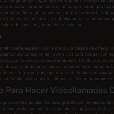
 con la gente sin ningún tipo de problema. Además es una a
 sus mejores características es un temporizador, que te per
ión independiente del in fashion sitio para compartir vídeo
ites con el móvil mientras la videollamada esta activa aun
nónimo de sus hijos y la posible desviación.
o
hatroulette español, con la mecánica clásica de ofrecer u
 traemos una colección de 18 servicios para chatear con d
enes buscan conversaciones espontáneas, Chatki ofrece una
ar abusos o bloquear a usuarios molestos para mantener tu 
ki es el filtro por país, que te permite hablar con usuario
e video chat. Solo conversaciones reales con personas real
p Para Hacer Videollamadas 
que combina acceso ilimitado gratuito, sin necesidad de r
m hacen que sea más fácil que nunca empezar a chatear fr