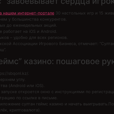
с” завоевывает сердца игро
а нашем интернет-портале
30 настольных игр и 15 жив
чем у большинства конкурентов.
ных до еженедельных акций.
работает на iOS и Android.
ков – удобно для всех регионов.
хской Ассоциации Игрового Бизнеса, отмечает: “Султан
ш”.
геймс” казино: пошаговое р
://sbqonl.kz/.
ерхнем углу.
ва (Android или iOS).
 запуске откроется окно с инструкциями по регистрац
трацию по ссылке в письме.
приложение султан геймс казино и начать выигрывать.
лёк, криптовалюта).