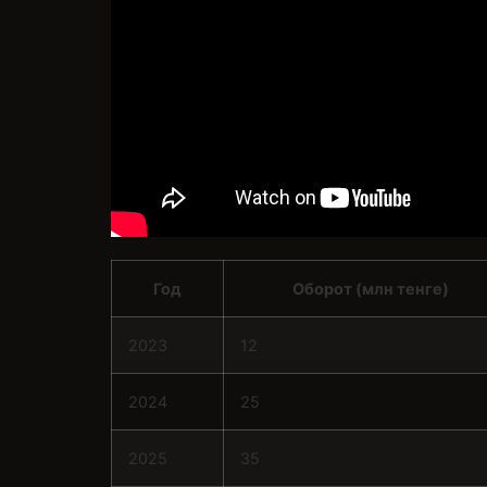
Год
Оборот (млн тенге)
2023
12
2024
25
2025
35