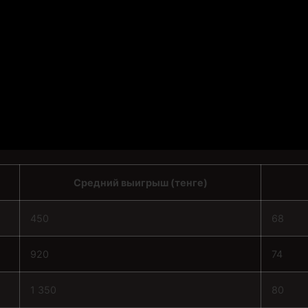
Средний выигрыш (тенге)
450
68
920
74
1 350
80