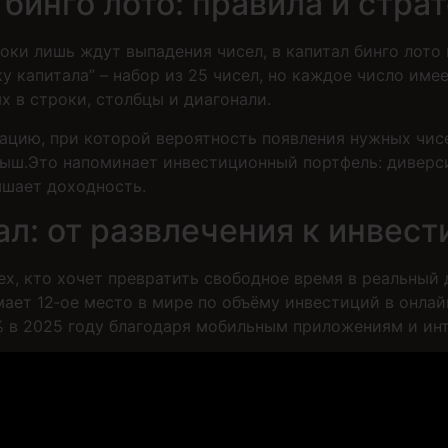
 бинго лото: правила и стра
роки лишь ждут выпадения чисел, в капитал бинго лото
 капитала” – набор из 25 чисел, но каждое число имеет
х в строки, столбцы и диагонали.
нацию, при которой вероятность появления нужных чис
рыш.Это напоминает инвестиционный портфель: диверс
ышает доходность.
л: от развлечения к инвест
ех, кто хочет превратить свободное время в реальный
мает 12‑ое место в мире по объёму инвестиций в онла
 в 2025 году благодаря мобильным приложениям и ин