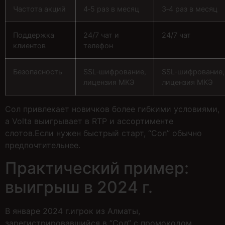
Частота акций
4‑5 раз в месяц
3‑4 раз в месяц
Поддержка
24/7 чат и
24/7 чат
клиентов
телефон
Безопасность
SSL‑шифрование,
SSL‑шифрование,
лицензия МКЭ
лицензия МКЭ
Сол привлекает новичков более гибкими условиями,
а Volta выигрывает в RTP и ассортименте
слотов.Если нужен быстрый старт, “Сол” обычно
предпочтительнее.
Практический пример:
выигрыш в 2024 г.
В январе 2024 г.игрок из Алматы,
зарегистрировавшийся в “Сол” с промокодом