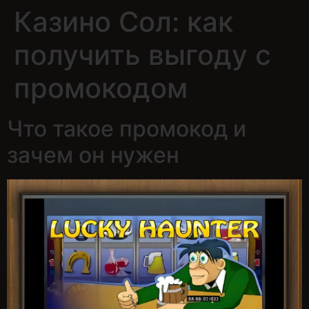
Казино Сол: как
получить выгоду с
промокодом
Что такое промокод и
зачем он нужен