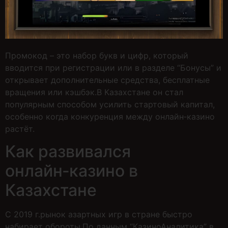
Промокод – это набор букв и цифр, который
вводится при регистрации или в разделе “Бонусы” и
открывает дополнительные средства, бесплатные
вращения или кэшбэк.В Казахстане он стал
популярным способом усилить стартовый капитал,
особенно когда конкуренция между онлайн‑казино
растёт.
Как развивался
онлайн‑казино в
Казахстане
С 2019 г.рынок азартных игр в стране быстро
набирает обороты.По данным “КазиноАналитика” в