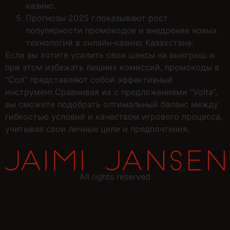
казино.
Прогнозы 2025 г.показывают рост
популярности промокодов и внедрение новых
технологий в онлайн‑казино Казахстана.
Если вы хотите усилить свои шансы на выигрыш и
при этом избежать лишних комиссий, промокоды в
“Сол” представляют собой эффективный
инструмент.Сравнивая их с предложениями “Volta”,
вы сможете подобрать оптимальный баланс между
гибкостью условий и качеством игрового процесса,
учитывая свои личные цели и предпочтения.
All rights reserved